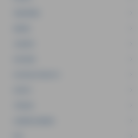
SABIEDRĪBA
ĢIMENE
JAUNIEŠI
SATIKSME
SOCIĀLAIS ATBALSTS
SPORTS
TŪRISMS
UZŅĒMĒJDARBĪBA
NVO