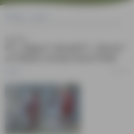
Sākumlapa
Jaunumi
FK „Jelgava” pārspēj FC „Skonto” un iekļūst Latvijas kausa finālā
Klausīties
FK „Jelgava” pārspēj FC „Skonto”
un iekļūst Latvijas kausa finālā
29/04/2010
Jaunumi