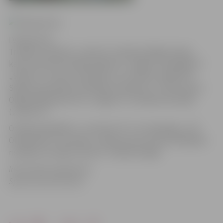
I.Veiliņa foto
Trešdien, 28.aprīlī, „Skonto” stadionā, Rīgā Latvijas
kausa izcīņas pusfināla spēlē FK „Jelgava” pārspēja FC
„Skonto”, uzvaru nodrošinot 11 m sitienu sērijā (5:3).
Spēles pamatlaiks noslēdzās neizšķirti 1:1. Vārtus guva
Oļegs Malašenoks (FK „Jelgava”) un Nātans Karvalju
(„Skonto”).
Otrajā pusfinālā FK „Jūrmala-VV” ar 3:1 pārspēja „JFK
Olimps/RFS” komandu. Latvijas kausa izcīņas finālspēle
risināsies 19.maijā „Skonto” stadionā, Rīgā.
Informācija sagatavota
Sporta servisa centrā