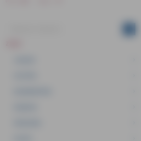
Drukāt
Dalīties
ZIŅAS
JAUNUMI
IZGLĪTĪBA
NODARBINĀTĪBA
PASĀKUMI
PAŠVALDĪBA
PILSĒTA