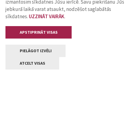
izmantosim sīkdatnes Jūsu ierīcē. Savu piekrišanu Jūs
jebkurā laikā varat atsaukt, nodzēšot saglabātās
sīkdatnes.
UZZINĀT VAIRĀK
.
APSTIPRINĀT VISAS
PIELĀGOT IZVĒLI
ATCELT VISAS
Kontakti
Jelgavas valstpilsētas pašvaldība