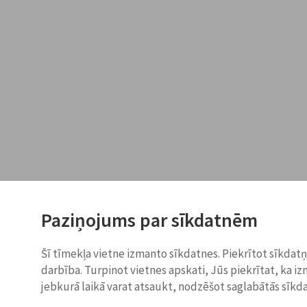
Paziņojums par sīkdatnēm
Šī tīmekļa vietne izmanto sīkdatnes. Piekrītot sīkdat
darbība. Turpinot vietnes apskati, Jūs piekrītat, ka i
jebkurā laikā varat atsaukt, nodzēšot saglabātās sīkd