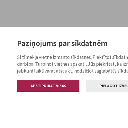
Paziņojums par sīkdatnēm
Šī tīmekļa vietne izmanto sīkdatnes. Piekrītot sīkdat
darbība. Turpinot vietnes apskati, Jūs piekrītat, ka i
jebkurā laikā varat atsaukt, nodzēšot saglabātās sīkd
APSTIPRINĀT VISAS
PIELĀGOT IZVĒL
Kontakti