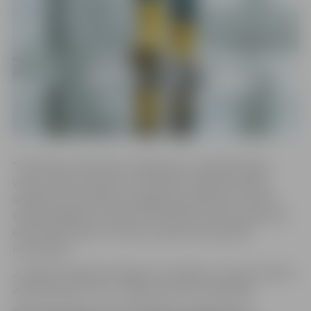
“Saistībā ar elektrības atslēgumiem vairākām ēkām
vētras radīto postījumu rezultātā, Jelgavā 29. jūlijā
iespējami karstā ūdens piegādes pārtraukumi. Karstā
ūdens piegāde tiks atjaunota tiklīdz ēkai tiks atjaunota
elektrības padeve,” liecina uzņēmuma izplatītā
informācija.
Jautājumu gadījumā lūgums sazināties ar “Gren” Klientu
apkalpošanas centru Jelgavā pa tālruni 63007055.