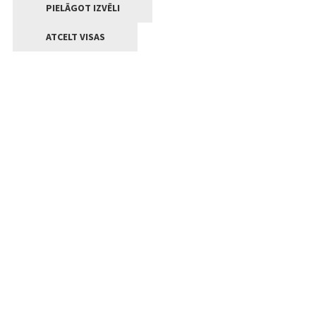
PIELĀGOT IZVĒLI
ATCELT VISAS
Kontakti
Jelgavas valstpilsētas pašvaldība
Lielā iela 11, Jelgava, LV-3001
+371 63005522
pasts@jelgava.lv
Klientu apkalpošana