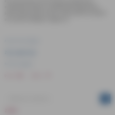
Par pamanītiem infrastruktūras bojājumiem,
nolūzušiem kokiem un applūdušiem īpašumiem
iedzīvotāji aicināti ziņot pa tālruni 8787 vai rakstīt
uz e-pastu info@poic. jelgava.lv.
Foto: SIA "Gren Jelgava"
Ziņu sagatavoja
SIA "Gren Jelgava"
Drukāt
Dalīties
ZIŅAS