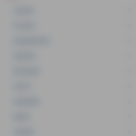
JAUNUMI
IZGLĪTĪBA
NODARBINĀTĪBA
PASĀKUMI
PAŠVALDĪBA
PILSĒTA
SABIEDRĪBA
ĢIMENE
JAUNIEŠI