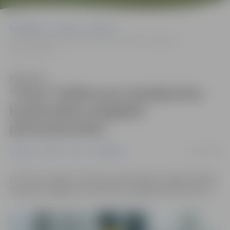
Sākumlapa
Jaunumi
Pilsēta
“Gren” brīdina par iespējamiem karstā ūdens piegādes
pārtraukumiem
Klausīties
“Gren” brīdina par iespējamiem
karstā ūdens piegādes
pārtraukumiem
29/07/2024
Jaunumi
Pilsēta
POIC
Sabiedrība
SIA “Gren Jelgava” informē, ka klientiem Jelgavā šodien,
29. jūlijā, iespējami karstā ūdens piegādes pārtraukumi.