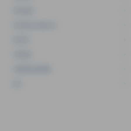
SATIKSME
SOCIĀLAIS ATBALSTS
SPORTS
TŪRISMS
UZŅĒMĒJDARBĪBA
NVO