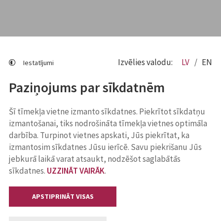
Izvēlies valodu:
LV
EN
Iestatījumi
Paziņojums par sīkdatnēm
Šī tīmekļa vietne izmanto sīkdatnes. Piekrītot sīkdatņu
izmantošanai, tiks nodrošināta tīmekļa vietnes optimāla
darbība. Turpinot vietnes apskati, Jūs piekrītat, ka
izmantosim sīkdatnes Jūsu ierīcē. Savu piekrišanu Jūs
jebkurā laikā varat atsaukt, nodzēšot saglabātās
sīkdatnes.
UZZINĀT VAIRĀK
.
APSTIPRINĀT VISAS