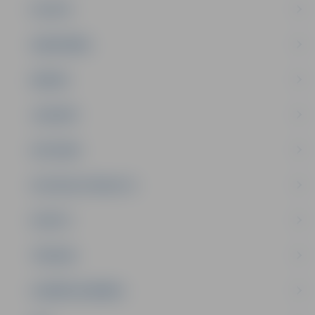
PILSĒTA
SABIEDRĪBA
ĢIMENE
JAUNIEŠI
SATIKSME
SOCIĀLAIS ATBALSTS
SPORTS
TŪRISMS
UZŅĒMĒJDARBĪBA