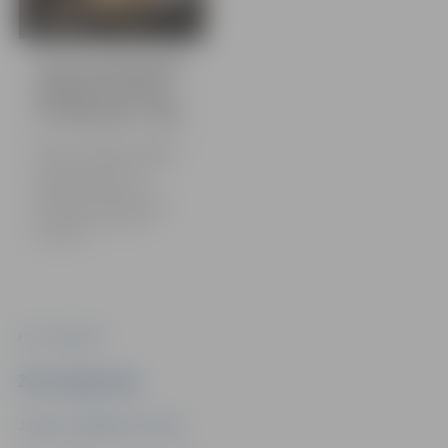
32 bildes
Centra pamatskolā
atjaunota virtuve
un ēdamzāle | 2024
Šodien, 14. februārī, Jelgavas
Centra pamatskolā atklāta
atjaunotā virtuve un
labiekārtotā ēdamzāle.
Pārmaiņas atzinīgi novērtē
gan skolēni, gan skolas
darbinieki.
Foto: Jelgava.lv
Ziņu sagatavoja
Jelgavas Izglītības pārvalde