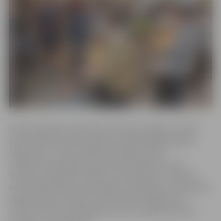
Darbi realizētas, īstenojot investīciju projektu. Centra
pamatskolā būvdarbu gaitā, kas sākās pagājušā gada
septembrī, virtuves telpās izbūvētas jaunas
inženierkomunikācijas, gan ēdamzālē, gan virtuvē
ierīkota ventilācijas sistēma ar rekuperāciju, ierīkotas
automātiskās balss ugunsgrēka izziņošanas un apsardzes
signalizācijas sistēmas, izremontēta ēdināšanas un
virtuves zona un palīgtelpas, kā arī uzstādītas jaunas