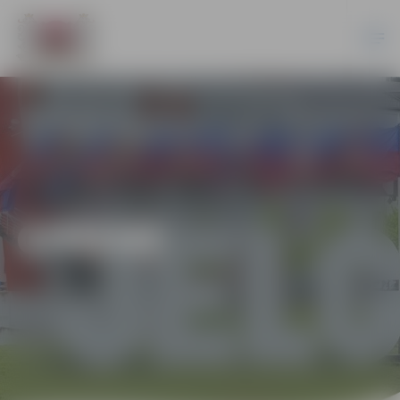
ĢIMENE