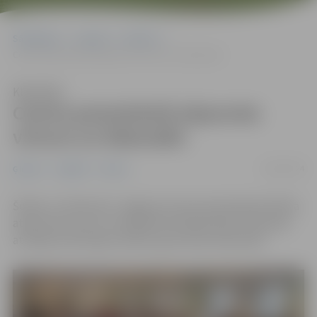
Sākumlapa
Jaunumi
Ģimene
Centra pamatskolā atjaunota virtuve un ēdamzāle
Klausīties
Centra pamatskolā atjaunota
virtuve un ēdamzāle
14/02/2024
Ģimene
Izglītība
Pilsēta
Šodien, 14. februārī, Jelgavas Centra pamatskolā atklāta
atjaunotā virtuve un labiekārtotā ēdamzāle. Pārmaiņas
atzinīgi novērtē gan skolēni, gan skolas darbinieki.