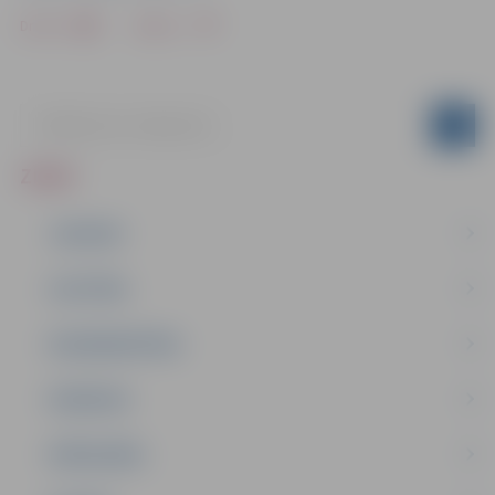
Drukāt
Dalīties
ZIŅAS
JAUNUMI
IZGLĪTĪBA
NODARBINĀTĪBA
PASĀKUMI
PAŠVALDĪBA