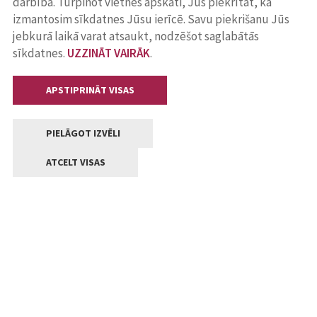
darbība. Turpinot vietnes apskati, Jūs piekrītat, ka
izmantosim sīkdatnes Jūsu ierīcē. Savu piekrišanu Jūs
jebkurā laikā varat atsaukt, nodzēšot saglabātās
sīkdatnes.
UZZINĀT VAIRĀK
.
APSTIPRINĀT VISAS
PIELĀGOT IZVĒLI
ATCELT VISAS
Kontakti