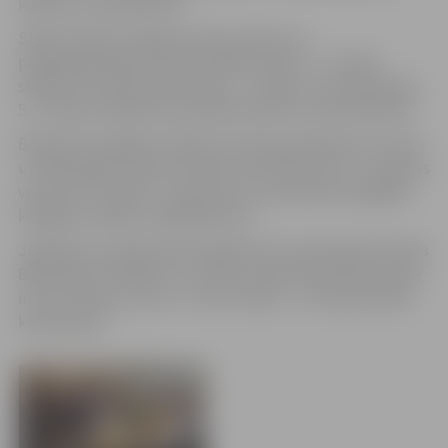
iekārtas un aprīkojums.
Skolas direktore Agita Ozoliņa stāsta, ka
pašapkalpošanās leti ēdamzālē izmanto 7.–9. klašu
skolēni, bet sākumskolas jeb 1.–4. klašu un pamatskolas
5.–6. klašu skolēniem pusdienas klāj virtuves darbinieki.
Būvdarbu kopējās izmaksas Centra pamatskolas virtuves
un ēdamzāles rekonstrukcijai ir 367 424,74 eiro, un darbus
veica SIA “Pretpils”. Jaunā virtuves aprīkojuma iegādes
kopējās izmaksas ir 88 916,85 eiro.
Jāpiebilst, ka šajā mācību gadā Centra pamatskolā mācās
865 skolēni 33 klasēs: no 1. līdz 6. klasei katrā klašu grupā
ir četras klases, bet no 7. līdz 9. klasei – trīs klases katrā
klašu grupā.