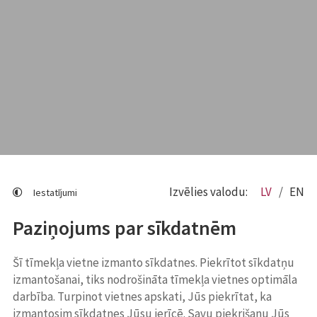
Izvēlies valodu:
LV
EN
Iestatījumi
Paziņojums par sīkdatnēm
Šī tīmekļa vietne izmanto sīkdatnes. Piekrītot sīkdatņu
izmantošanai, tiks nodrošināta tīmekļa vietnes optimāla
darbība. Turpinot vietnes apskati, Jūs piekrītat, ka
izmantosim sīkdatnes Jūsu ierīcē. Savu piekrišanu Jūs