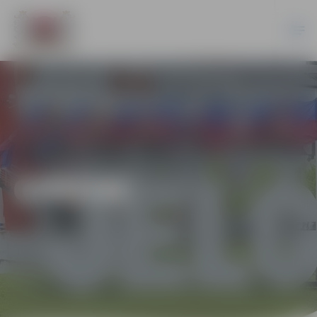
ĢIMENE