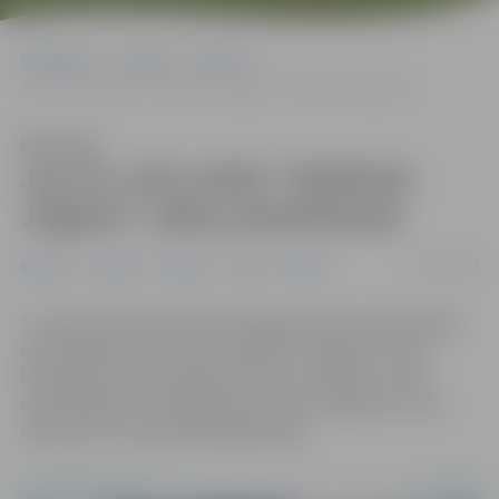
Sākumlapa
Jaunumi
Ģimene
Jau 20. reizi notiks “Nobīsties Jelgavā”; sākas pieteikšanās
Klausīties
Jau 20. reizi notiks “Nobīsties
Jelgavā”; sākas pieteikšanās
15/10/2024
Ģimene
Jaunieši
Jaunumi
Junda
Pilsēta
1. novembrī pulksten 18.30 Jelgavā notiks tradicionālās
orientēšanās sacensības “Nobīsties Jelgavā”, kurās
komandas aicinātas apliecināt savu erudīciju, kā arī
orientēšanās un sadarbības prasmes. Pasākums ir bez
maksas, bet tam iepriekš jāpiesakās.