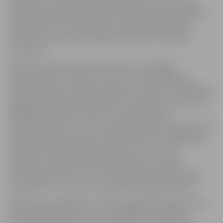
prospektā 7. Pasākuma dienā uzdevumus un norādes
kontrolpunktiem reģistrētie komandu kapteiņi saņems
“WhatsApp” lietotnes grupā. Sacensībās izšķirošais
nebūs ātrums, bet gan spēja orientēties un saprast
uzdevumu.
Sacensību sākumā komanda saņems vispārīgus
kontrolpunktu uzdevumus, kurus varēs pildīt pašu
izvēlētā secībā, savukārt papildus tam visas orientēšanās
spēles gaitā komandas saņems arī speciālos uzdevumus.
Pēdējais speciālais uzdevums tiks publiskots
pulksten 20.30, un uz to ir noteikti jāsniedz atbilde. No šā
brīža tiks pieņemti arī komandu finiši. Esot visātrākajam
atbildēs, finišā pienāksies papildu punkti. Tā kā
pasākums aizritēs Halovīna noskaņās, komandas
aicinātas padomāt arī par tematisku jeb spocīgi jocīgu
vizuālo tēlu – arī par to tiks piešķirti papildu punkti.
Pasākuma noslēgumā “Jundas” pagalmā dalībnieki tiks
aicināti baudīt siltu tēju un piedalīties aktivitātēs –