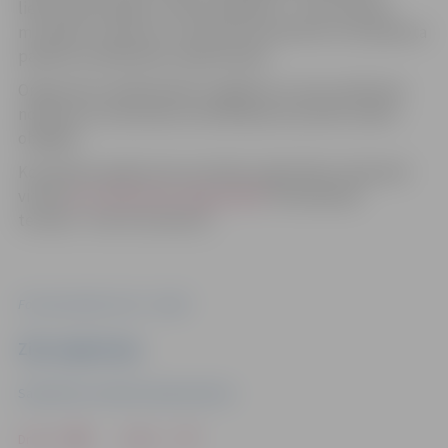
lielformāta spēlēs un klinšu kāpšanā –, kā arī baudīt
muzikālu uzvedumu. Savukārt ap pulksten 21.10 plānota
pasākuma dalībnieku apbalvošana.
Organizatori dalībniekiem atgādina, ka ceļu satiksmes
noteikumu ievērošana orientēšanās sacensību laikā ir
obligāta.
Komandas pasākumam aicinātas reģistrēties tiešsaistē
vietnē
ej.uz/NobistiesJelgava2024
. Pieteikšanās
termiņš – līdz 30. oktobrim.
Foto: jaunrades nams "Junda"
Ziņu sagatavoja
Sabiedrisko attiecību departaments
Drukāt
Dalīties