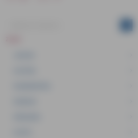
ZIŅAS
JAUNUMI
IZGLĪTĪBA
NODARBINĀTĪBA
PASĀKUMI
PAŠVALDĪBA
PILSĒTA