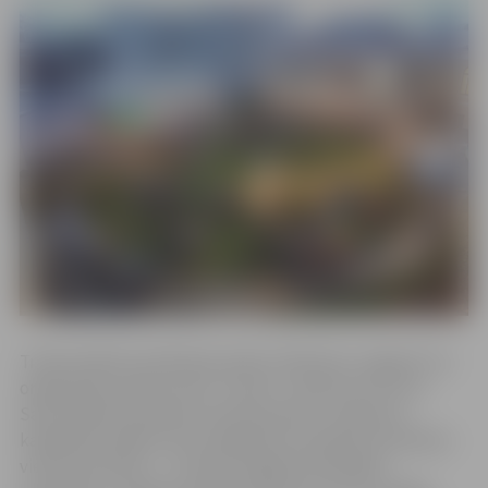
Tradicionālā orientēšanās spēle “Nobīsties Jelgavā”, ko
organizē jaunrades nams “Junda”, notiks jau 20. reizi.
Sacensībās komandas startēs jauniešu un ģimeņu
kategorijā. Spēles starts šogad būs no jebkuras pilsētas
vietas, bet finišs – “Jundas” pagalmā Zemgales