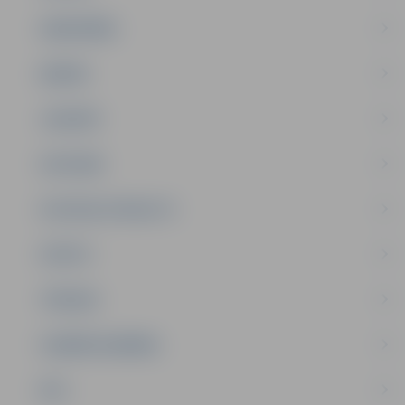
SABIEDRĪBA
ĢIMENE
JAUNIEŠI
SATIKSME
SOCIĀLAIS ATBALSTS
SPORTS
TŪRISMS
UZŅĒMĒJDARBĪBA
NVO