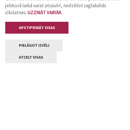
jebkurā laikā varat atsaukt, nodzēšot saglabātās
sīkdatnes.
UZZINĀT VAIRĀK
.
APSTIPRINĀT VISAS
PIELĀGOT IZVĒLI
ATCELT VISAS
Kontakti
Jelgavas valstpilsētas pašvaldība