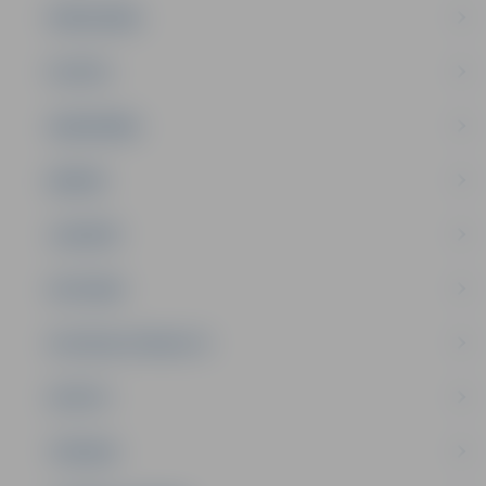
PAŠVALDĪBA
PILSĒTA
SABIEDRĪBA
ĢIMENE
JAUNIEŠI
SATIKSME
SOCIĀLAIS ATBALSTS
SPORTS
TŪRISMS