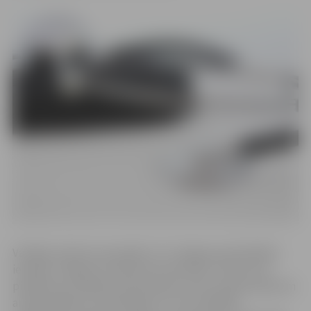
Vairākas vakances joprojām ir arī Jelgavas pašvaldības
iestādē “Jelgavas sociālo lietu pārvalde”. Darbs tiek
piedāvāts sociālajam darbiniekam, kā arī ergoterapeitam
ar algu 1000 eiro, psihologam un arī sociālajam