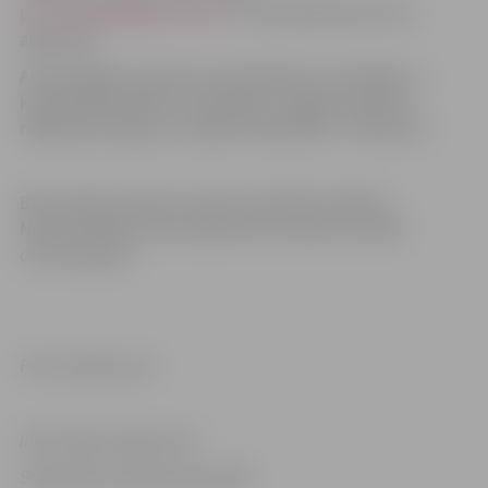
personalsbgf@bgfrubber.lv
, var pieteikties līdz 26.
augustam.
Ar aktuālajām vakancēm pašvaldībā, tās iestādēs un
kapitālsabiedrībās var iepazīties Jelgavas pilsētas
mājaslapā Jelgava.lv sadaļā “Pašvaldība”, “Vakances”.
Bet aktuālo vakanču sarakstu pilsētā atradīsiet
Nodarbinātības valsts aģentūras vakanču portālā
cvvp.nva.gov.lv.
Foto: Pixabay.com
Informācija sagatavota
Sabiedrisko attiecību pārvaldē