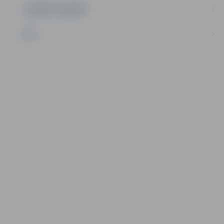
UZŅĒMĒJDARBĪBA
NVO