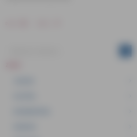
Drukāt
Dalīties
ZIŅAS
JAUNUMI
IZGLĪTĪBA
NODARBINĀTĪBA
PASĀKUMI