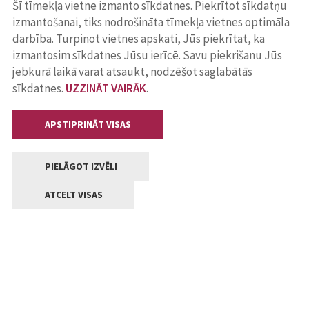
Šī tīmekļa vietne izmanto sīkdatnes. Piekrītot sīkdatņu
izmantošanai, tiks nodrošināta tīmekļa vietnes optimāla
darbība. Turpinot vietnes apskati, Jūs piekrītat, ka
izmantosim sīkdatnes Jūsu ierīcē. Savu piekrišanu Jūs
jebkurā laikā varat atsaukt, nodzēšot saglabātās
sīkdatnes.
UZZINĀT VAIRĀK
.
APSTIPRINĀT VISAS
PIELĀGOT IZVĒLI
ATCELT VISAS