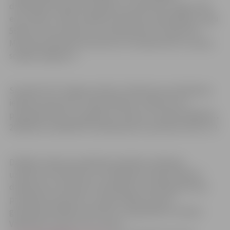
darbiniekam darbam ar ģimeni un bērniem ar algu 1070
eiro mēnesī. Tāpat meklēts tiek bērnu aprūpētājs ar algu
560 eiro. Visas vakances ir aktuālas līdz 15. augustam.
Motivēta pieteikuma vēstule un CV jānosūta uz e-pastu:
soc@soc.jelgava.lv.
Savukārt SIA “Jelgavas ūdens” darbā aicina sūknēšanas
iekārtas operatoru ar algu 1050 eiro. Vakancei var
pieteikties līdz 15. augustam. Tālrunis uzziņām 29109731,
26320233 vai 63023575, (darbdienās no pulksten 8 līdz 17).
Dažādas vakances piedāvā arī pilsētas ražošanas
uzņēmumi. Piemēram, A/S “Baltijas Gumijas Fabrika”
darbā aicina transporta strādnieku un gumijas/karstās
presēšanas operatoru ar algu 1300 eiro, kā arī
gumijas/apstrādes operatoru ar algu 850 eiro mēnesi.
Vakancēm, sūtot CV uz e-pastu