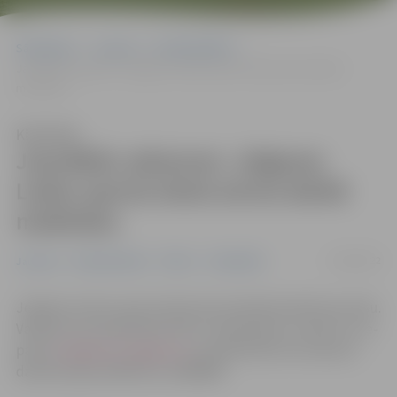
Sākumlapa
Jaunumi
Nodarbinātība
Jaunākās vakances: Jelgavas Ledus sporta skola aicina darbā
medmāsu
Klausīties
Jaunākās vakances: Jelgavas
Ledus sporta skola aicina darbā
medmāsu
11/08/2022
Jaunumi
Nodarbinātība
Pilsēta
Sabiedrība
Jelgavas Ledus sporta skola aicina darbā medicīnas māsu.
Vakancei var pieteikties līdz 5. septembrim, rakstot uz e-
pastu
jlss@sports.jelgava.lv
, kontakttālrunis saziņai ar
darba devēju 63007222, 20384690.