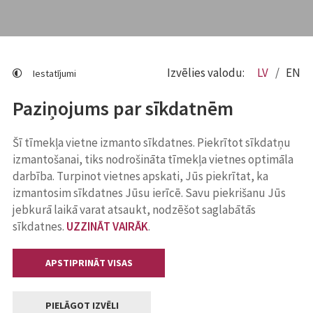
Izvēlies valodu:
LV
EN
Iestatījumi
Paziņojums par sīkdatnēm
Šī tīmekļa vietne izmanto sīkdatnes. Piekrītot sīkdatņu
izmantošanai, tiks nodrošināta tīmekļa vietnes optimāla
darbība. Turpinot vietnes apskati, Jūs piekrītat, ka
izmantosim sīkdatnes Jūsu ierīcē. Savu piekrišanu Jūs
jebkurā laikā varat atsaukt, nodzēšot saglabātās
sīkdatnes.
UZZINĀT VAIRĀK
.
APSTIPRINĀT VISAS
PIELĀGOT IZVĒLI