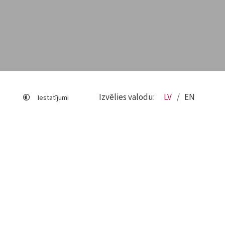
Izvēlies valodu:
LV
EN
Iestatījumi