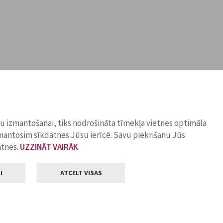
ņu izmantošanai, tiks nodrošināta tīmekļa vietnes optimāla
zmantosim sīkdatnes Jūsu ierīcē. Savu piekrišanu Jūs
atnes.
UZZINĀT VAIRĀK
.
I
ATCELT VISAS