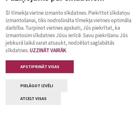
Šī tīmekļa vietne izmanto sīkdatnes. Piekrītot sīkdatņu
izmantošanai, tiks nodrošināta tīmekļa vietnes optimāla
darbība. Turpinot vietnes apskati, Jūs piekrītat, ka
izmantosim sīkdatnes Jūsu ierīcē. Savu piekrišanu Jūs
jebkurā laikā varat atsaukt, nodzēšot saglabātās
sīkdatnes.
UZZINĀT VAIRĀK
.
APSTIPRINĀT VISAS
PIELĀGOT IZVĒLI
ATCELT VISAS