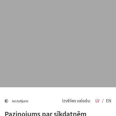
Izvēlies valodu:
LV
EN
Iestatījumi
Paziņojums par sīkdatnēm