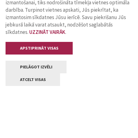
izmantošanai, tiks nodrošināta tīmekļa vietnes optimāla
darbība. Turpinot vietnes apskati, Jūs piekrītat, ka
izmantosim sīkdatnes Jūsu ierīcē. Savu piekrišanu Jūs
jebkurā laikā varat atsaukt, nodzēšot saglabātās
sīkdatnes.
UZZINĀT VAIRĀK
.
APSTIPRINĀT VISAS
PIELĀGOT IZVĒLI
ATCELT VISAS