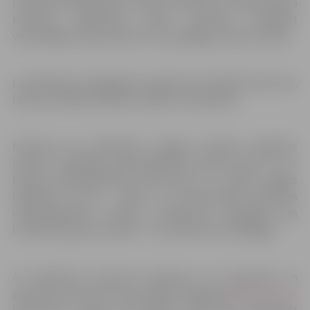
mācīšanos iedziļinoties, kā arī novērtēta un popularizēta
konkursa dalībnieku darba pieredze, sekmējot
veiksmīgāko ideju pārnesi citu pedagogu mācību darbā.
Lai palīdzētu pedagogiem sagatavoties dalībai konkursā,
februārī ZRKAC plānotas atbalsta nodarbības.
Konkursā var piedalīties Jelgavas pilsētas izglītības
iestāžu vispārējās pamatizglītības pirmā posma (1.–6.
klase), pamatizglītības otrā posma (7.–9. klase), vidējās
izglītības (10.–12. klase) un profesionālās izglītības
vispārizglītojošo mācību priekšmetu pedagogi gan
individuāli, gan komandā – ne vairāk kā divi pedagogi.
Ar detalizētu konkursa nolikumu var iepazīties un
pieteikuma anketu atrast ZRKAC mājaslapā
www.zrkac.lv
.
Pieteikuma anketa skolotājiem konkursam jāiesniedz