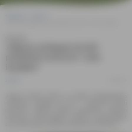
Sākumlapa
Jaunumi
Jelgavas pedagogi aicināti piedalīties konkursā “Laiks iespējām”
Klausīties
Jelgavas pedagogi aicināti
piedalīties konkursā “Laiks
iespējām”
04/02/2020
Jaunumi
Jelgavas pilsētas aktīvie un radošie vispārizglītojošo
priekšmetu pedagogi vēl līdz 7. februārim aicināti
pieteikties Jelgavas pilsētas pašvaldības rīkotajam
konkursam “Laiks iespējām”, parādot un popularizējot
savu darba pieredzi skolēnu kompetenču attīstīšanā.