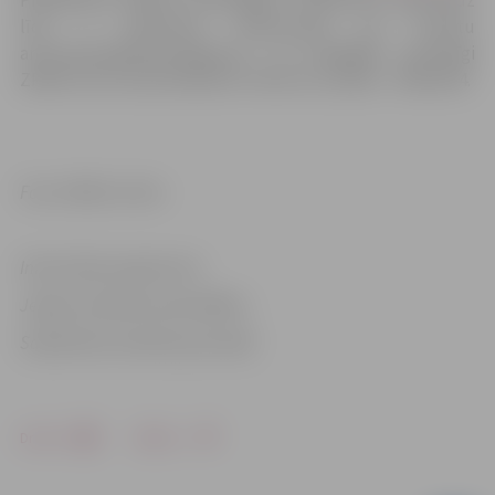
līdz 7. februārim elektroniski pa e-pastu
antra.skinca@zrkac.jelgava.lv vai jānogādā personīgi
ZRKAC 219. vai 220. kabinetā. Tālrunis uzziņām – 63012154.
Foto: ZRKAC arhīvs
Informācija sagatavota
Jelgavas pilsētas pašvaldības
Sabiedrisko attiecību pārvaldē
Drukāt
Dalīties