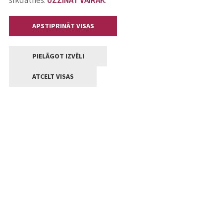
sīkdatnes.
UZZINĀT VAIRĀK
.
APSTIPRINĀT VISAS
PIELĀGOT IZVĒLI
ATCELT VISAS
Kontakti
Jelgavas valstpilsētas pašvaldība
Lielā iela 11, Jelgava, LV-3001
+371 63005522