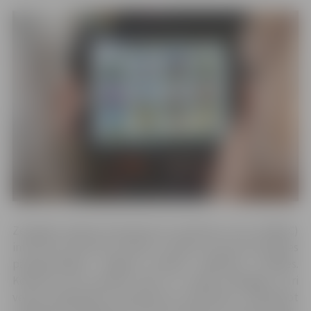
Zemgales reģiona Kompetenču attīstības centrs (ZRKAC)
informē, ka konkursa mērķis ir mācību procesa kvalitātes
paaugstināšana Jelgavas pilsētas izglītības iestādēs.
Konkursā tiks apzināti aktīvi un radoši pedagogi, kuri
veicina izglītojamo kompetenču attīstīšanu, nodrošinot