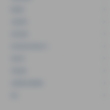
ĢIMENE
JAUNIEŠI
SATIKSME
SOCIĀLAIS ATBALSTS
SPORTS
TŪRISMS
UZŅĒMĒJDARBĪBA
NVO