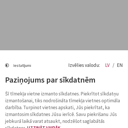
Izvēlies valodu:
LV
EN
Iestatījumi
Paziņojums par sīkdatnēm
Šī tīmekļa vietne izmanto sīkdatnes. Piekrītot sīkdatņu
izmantošanai, tiks nodrošināta tīmekļa vietnes optimāla
darbība. Turpinot vietnes apskati, Jūs piekrītat, ka
izmantosim sīkdatnes Jūsu ierīcē. Savu piekrišanu Jūs
jebkurā laikā varat atsaukt, nodzēšot saglabātās