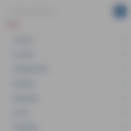
ZIŅAS
JAUNUMI
IZGLĪTĪBA
NODARBINĀTĪBA
PASĀKUMI
PAŠVALDĪBA
PILSĒTA
SABIEDRĪBA