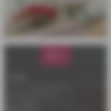
Kontakti
Jelgavas valstpilsētas pašvaldība
Lielā iela 11, Jelgava, LV-3001
+371 63005522
pasts@jelgava.lv