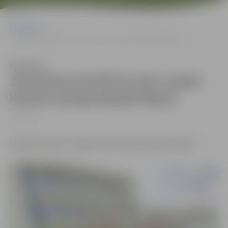
Sākumlapa
JELGAVAS PILSĒTAS 2017.GADA KAUSA IZCĪŅA BASKETBOLĀ
Klausīties
JELGAVAS PILSĒTAS 2017.GADA
KAUSA IZCĪŅA BASKETBOLĀ
10/11/2017
Nākamās spēles Jelgavas Sporta hallē 19.novembrī!