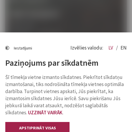
Klientu apkalpošana
Darba laiks
Pirmdienās
8.00 - 18.00
Otrdienās
8.00 - 17.00
Izvēlies valodu:
LV
EN
Iestatījumi
Trešdienās
8.00 - 17.00
Ceturtdienās
8.00 - 17.00
Paziņojums par sīkdatnēm
Piektdienās
8.00 - 14.30
Šī tīmekļa vietne izmanto sīkdatnes. Piekrītot sīkdatņu
Lapas karte
izmantošanai, tiks nodrošināta tīmekļa vietnes optimāla
Viegli lasīt
darbība. Turpinot vietnes apskati, Jūs piekrītat, ka
Sociālo mediju lietošana
izmantosim sīkdatnes Jūsu ierīcē. Savu piekrišanu Jūs
jebkurā laikā varat atsaukt, nodzēšot saglabātās
Sīkdatņu izmantošana
sīkdatnes.
UZZINĀT VAIRĀK
.
Piekļūstamības paziņojums
Personas datu apstrāde
APSTIPRINĀT VISAS