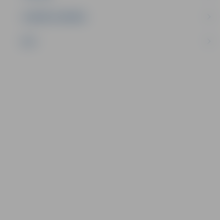
UZŅĒMĒJDARBĪBA
NVO