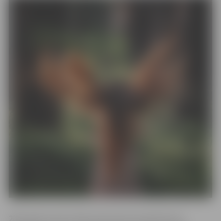
2022. gada martā, laikā, kad pasaule sapinās karos,