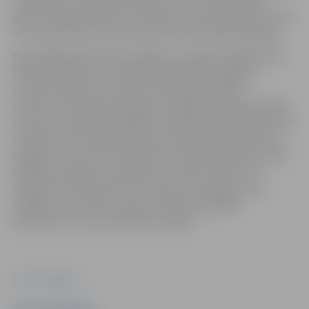
grāds. 2005. gadā Dzintra nolemj sevi veltīt ģimenei. Un šo
var uzskatīt par brīdi, kad viņas dzīvē ienāk fotogrāfija.
Kopš 2018. gada Dzintra Žvagiņa ir Jelgavas Mākslinieku
biedrības biedre. Fotogrāfe piedalījusies dažādos
starptautiskajos un Latvijas mēroga fotogrāfiju
konkursos. Piedalījusies grupu izstādēs Latvijā, Igaunijā,
Lietuvā, Krievijā, Portugālē, Rumānijā, Ķīnā, Vjetnamā un
Izraēlā, kā arī veidojusi savas personālizstādes. Dzintra
Žvagiņa ir autore foto albumam “Jelgavnieki 1918–2019”.
Dažādos projektos, pasākumos, dzīves notikumos
sastaptie cilvēki kļuvuši ne tikai par modeļiem, bet,
atklājot savus dzīves stāstus, ļāvuši fotogrāfei
pieskarties arī katra Dvēseles stīgām.
Foto: Publicitātes