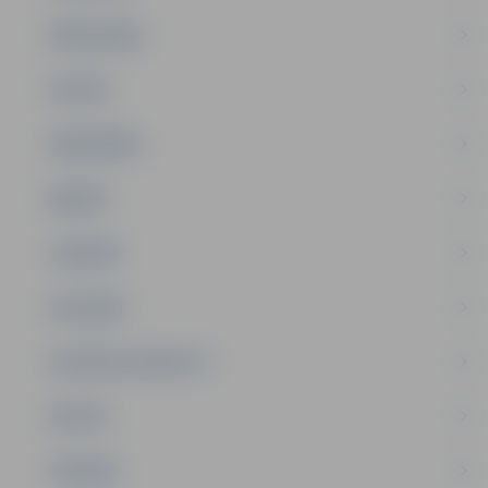
PAŠVALDĪBA
PILSĒTA
SABIEDRĪBA
ĢIMENE
JAUNIEŠI
SATIKSME
SOCIĀLAIS ATBALSTS
SPORTS
TŪRISMS