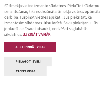
Šī tīmekļa vietne izmanto sīkdatnes. Piekrītot sīkdatņu
izmantošanai, tiks nodrošināta tīmekļa vietnes optimāla
darbība. Turpinot vietnes apskati, Jūs piekrītat, ka
izmantosim sīkdatnes Jūsu ierīcē. Savu piekrišanu Jūs
jebkurā laikā varat atsaukt, nodzēšot saglabātās
sīkdatnes.
UZZINĀT VAIRĀK
.
APSTIPRINĀT VISAS
PIELĀGOT IZVĒLI
ATCELT VISAS