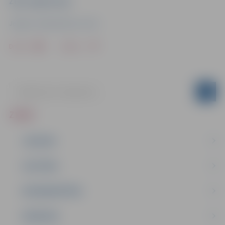
Ziņu sagatavoja
Jelgavas Sabiedriskais centrs
Drukāt
Dalīties
ZIŅAS
JAUNUMI
IZGLĪTĪBA
NODARBINĀTĪBA
PASĀKUMI