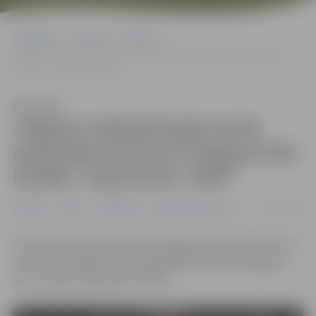
Sākumlapa
Jaunumi
Pilsēta
Jelgavas Sabiedriskajā centrā apskatāma Dzintras Žvagiņas foto
izstāde “Sapinusies. HAIR”
Klausīties
Jelgavas Sabiedriskajā centrā
apskatāma Dzintras Žvagiņas foto
izstāde “Sapinusies. HAIR”
09/01/2025
Jaunumi
Pilsēta
Sabiedrība
Sabiedriskais centrs
No 9. janvāra līdz 15. martam Jelgavas Sabiedriskā centra
1. stāvā, Skolotāju ielā 8, apskatāma Dzintras Žvagiņas
foto izstāde “Sapinusies. HAIR”.