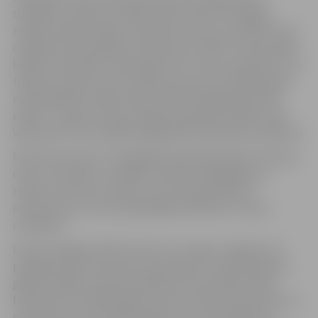
slimībās un krīzēs, izstādes autore Dzintra Žvagiņa
nolēma meklēt spēku, iemūžinot matus, lai stāstītu par
cilvēkiem fotoprojektā “Sapinusies. HAIR”. Autorei pašai
lielāko mūža daļu ir bijuši gari mati. Taču šis projekts ir ne
tikai par matiem, bet arī stāsts par dzīvi. Projekta gaitā
nofotografēti vairāk nekā 30 cilvēki dažādās pasaules
malās – Latvijā, tostarp Jelgavā, Igaunijā, Polijā un pat
Vjetnamā. Foto izstādē atspoguļota tikai daļa no darbiem.
Pati Dzintra saka: “Fotogrāfija manā skatījumā ir kā maza
dzīve. Tā sastāv no mirkļiem. Manās fotogrāfijās var
redzēt tos dzīves mirkļus, kas man pašai šķituši
interesanti un ar kuriem gribējies dalīties ar citiem
cilvēkiem.”
Dzintra Žvagiņa (1971) dzimusi un augusi Jelgavā, kur
pabeigusi gan vidusskolu, gan ieguvusi meža inženiera
grādu Latvijas Lauksaimniecības universitātes Meža
fakultātē. Līdz 2005. gadam Dzintras darbs bija saistīts ar
meža nozari, bet paralēli iegūts arī jurista bakalaura