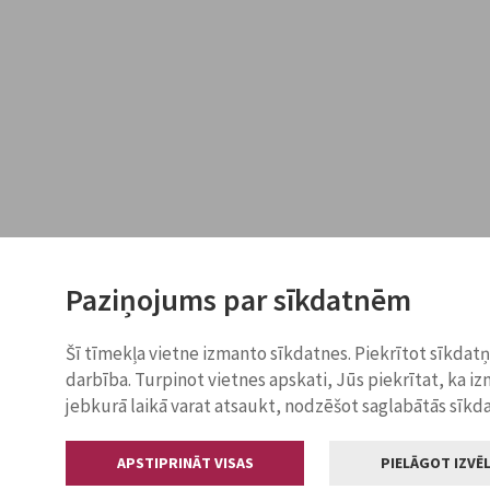
Paziņojums par sīkdatnēm
Šī tīmekļa vietne izmanto sīkdatnes. Piekrītot sīkdat
darbība. Turpinot vietnes apskati, Jūs piekrītat, ka i
jebkurā laikā varat atsaukt, nodzēšot saglabātās sīkd
APSTIPRINĀT VISAS
PIELĀGOT IZVĒL