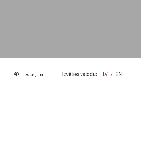
Izvēlies valodu:
LV
EN
Iestatījumi