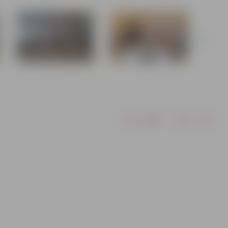
Drukāt
Dalīties