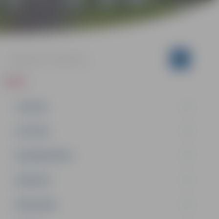
ZIŅAS
JAUNUMI
IZGLĪTĪBA
NODARBINĀTĪBA
PASĀKUMI
PAŠVALDĪBA