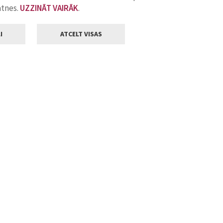
atnes.
UZZINĀT VAIRĀK
.
I
ATCELT VISAS
Klientu apkalpošana
ilsētas pašvaldība
Darba laiks
, Jelgava, LV-3001
Pirmdienās
8.00 - 18.00
Otrdienās
8.00 - 17.00
22
Trešdienās
8.00 - 17.00
va.lv
Ceturtdienās
8.00 - 17.00
Piektdienās
8.00 - 14.30