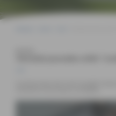
Sākumlapa
Jaunumi
Junda
Tehniskās jaunrades svētki 
Klausīties
Tehniskās jaunrades svētki “Jun
Junda
25. aprīlī jaunrades namā “Junda” norisinājās “Latvija
un jauniešus no visas Latvijas un arī Klaipēdas.