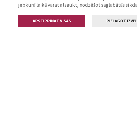
jebkurā laikā varat atsaukt, nodzēšot saglabātās sīkd
APSTIPRINĀT VISAS
PIELĀGOT IZVĒL
Kontakti
Jelgavas valstp
Lielā iela 11
+371 630055
pasts@jelga