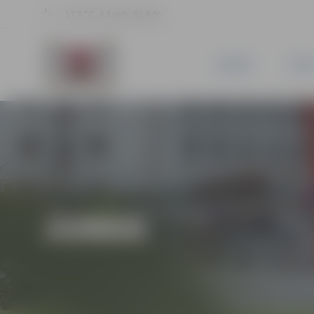
17.8 °C, 4.3 m/s, 81.6 %
JAUNUMI
PILSĒ
JUNDA