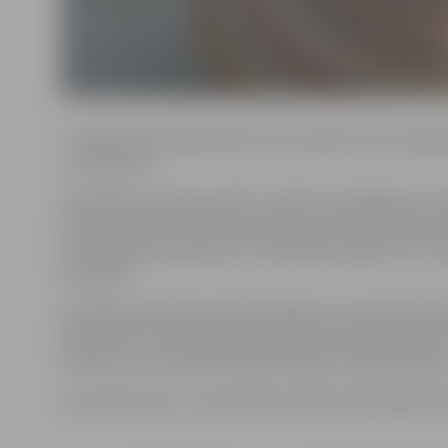
“Jundā” bija ieradušies bērni un jaunieši no 16 Latvija
un Valmieras.
Tehniskās jaunrades svētki “Jundā” norisinājās jau tr
jauniešu vidū. Sacensību dalībnieki mērojās spēkiem 
automodelismā, koka auto sacensībās, Lego sumo cīņā
disciplīnā.
Katrā disciplīnā tika noteikti ātrākie un precīzākie da
dizainētas un tapušas piemiņas balvas. Kuģu modeļu un
konkursi, kuros tika vērtēta dalībnieku radošā pieeja
Jaunrades namu “Junda” šajos svētkos pārstāvēja 35 au