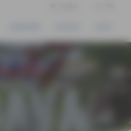
LV
EN
Iestatījumi
UZŅĒMĒJDARBĪBA
PAKALPOJUMI
KONTAKTI