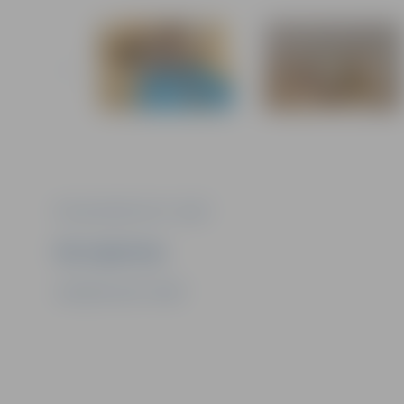
Foto: jaunrades nams "Junda"
Ziņu sagatavoja
Jaunrades nams "Junda"