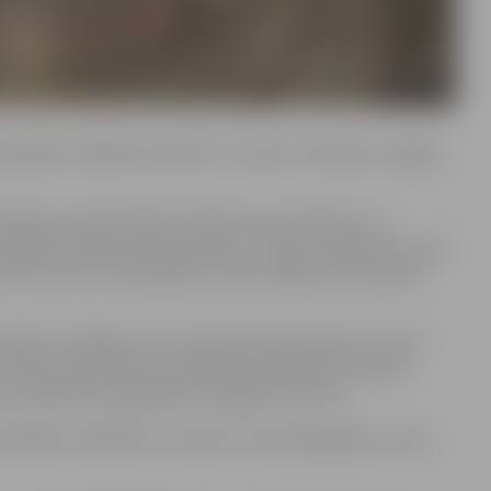
s pilsētām, tālākie braukuši no Ludzas, Ventspils, Liepājas
ešo gadu, popularizējot tehnisko jaunradi bērnu un
vairākās STEM jomas disciplīnās – kuģu modelismā, trases
s, buru laivu sacensībās un radio vadāmo automobiļu
lībnieki. Godalgoto vietu ieguvēji saņēma īpaši “Jundā”
 koka automobiļu sacensībās norisinājās arī dizaina
 un meistarība, apbalvojot radošākos autorus.
dzēkņi, vairākiem no viņiem izcīnot godalgotas vietas.