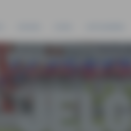
TA
PAŠVALDĪBA
IESTĀDES
KAPITĀLSABIEDRĪBAS