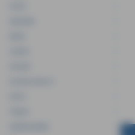
PILSĒTA
SABIEDRĪBA
ĢIMENE
JAUNIEŠI
SATIKSME
SOCIĀLAIS ATBALSTS
SPORTS
TŪRISMS
UZŅĒMĒJDARBĪBA