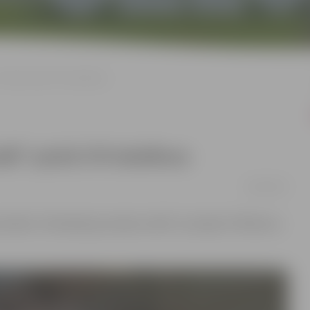
“Jundā” pulcē 270 skolēnus
dā” pulcē 270 skolēnus
28/04/2025
s skolēnu Tehniskās jaunrades svētki”, pulcējot 270 bērnus