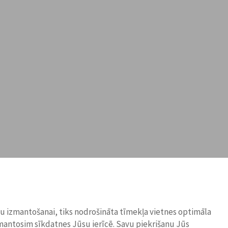
ņu izmantošanai, tiks nodrošināta tīmekļa vietnes optimāla
zmantosim sīkdatnes Jūsu ierīcē. Savu piekrišanu Jūs