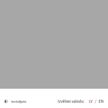
Izvēlies valodu:
LV
EN
Iestatījumi