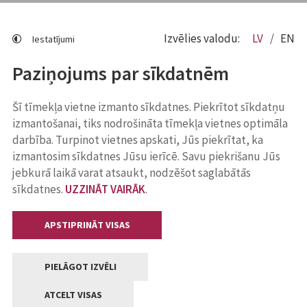
Izvēlies valodu:
LV
EN
Iestatījumi
Paziņojums par sīkdatnēm
Šī tīmekļa vietne izmanto sīkdatnes. Piekrītot sīkdatņu
izmantošanai, tiks nodrošināta tīmekļa vietnes optimāla
darbība. Turpinot vietnes apskati, Jūs piekrītat, ka
izmantosim sīkdatnes Jūsu ierīcē. Savu piekrišanu Jūs
jebkurā laikā varat atsaukt, nodzēšot saglabātās
sīkdatnes.
UZZINĀT VAIRĀK
.
APSTIPRINĀT VISAS
PIELĀGOT IZVĒLI
ATCELT VISAS