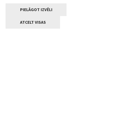
PIELĀGOT IZVĒLI
ATCELT VISAS
Kontakti
Jelgavas valstpilsētas pašvaldība
Lielā iela 11, Jelgava, LV-3001
+371 63005522
pasts@jelgava.lv
Klientu apkalpošana