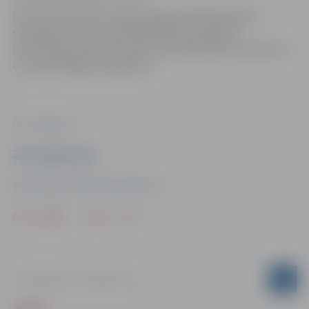
Iedzīvotāji, kuriem nepieciešama palīdzība plūdu
situācijā, aicināti ziņot Pašvaldības operatīvās
informācijas centram (POIC) pa tālruni 8787 vai rakstīt uz
e-pastu info@poic.jelgava.lv.
Foto: Jelgava.lv
Ziņu sagatavoja
Sabiedrisko attiecību departaments
Drukāt
Dalīties