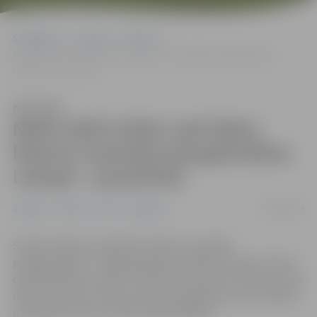
Sākumlapa
Jaunumi
Pilsēta
Nakts laikā Svētes upē ūdens līmenis turpināja paaugstināties;
Lielupē – pazeminās
Klausīties
Nakts laikā Svētes upē ūdens
līmenis turpināja paaugstināties;
Lielupē – pazeminās
03/08/2024
Jaunumi
Pilsēta
POIC
Satiksme
Šonakt Svētes upē ūdens līmenis turpināja
paaugstināties – daļēji applūdis arī Būriņu ceļš no Vītolu
ceļa līdz Būriņu tiltam. Savukārt Lielupē un Platones upē
ūdens līmenis ir krities, kas ļauj prognozēt, ka arī Svētes
upē ūdens līmenis varētu pazemināties.