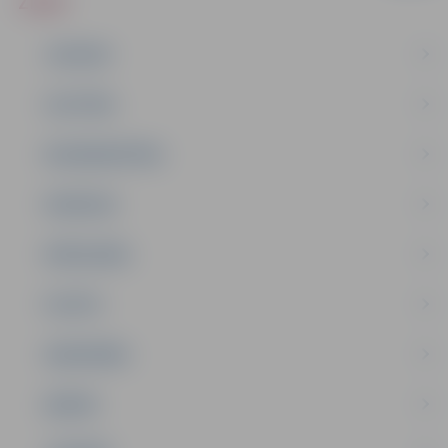
ZIŅAS
JAUNUMI
IZGLĪTĪBA
NODARBINĀTĪBA
PASĀKUMI
PAŠVALDĪBA
PILSĒTA
SABIEDRĪBA
ĢIMENE