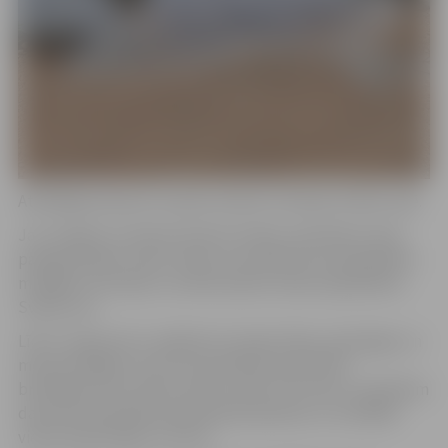
Atbildīgie dienesti turpina novērot situāciju Svētes upē.
Jau ziņojām, ka ūdens līmenis Svētes upē sāka strauji
paaugstināties vakar. Plūdu rezultātā Lietuvā pārplūda
milzīgas teritorijas un šobrīd plūdu ūdens pārplūdina
Svētes upi.
Līdz 5. augustam ir spēkā arī Latvijas Vides, ģeoloģijas un
meteoroloģijas centra izsludinātais dzeltenais
brīdinājums par ūdens līmeni upēs. Pēc lietus uzplūdiem
daudzviet joprojām applūdušas palienes un zemākās
vietas ūdenstilpju tuvumā.