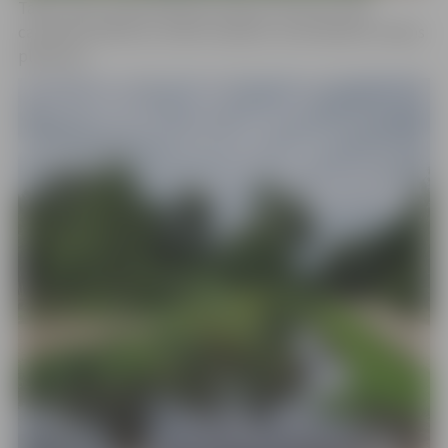
Tāpat vakar vakarā Palienas ielā pie Tērvetes ielas
caurteka aizlikta ar smilšu maisiem, lai ierobežotu ūdens
plūdumu.