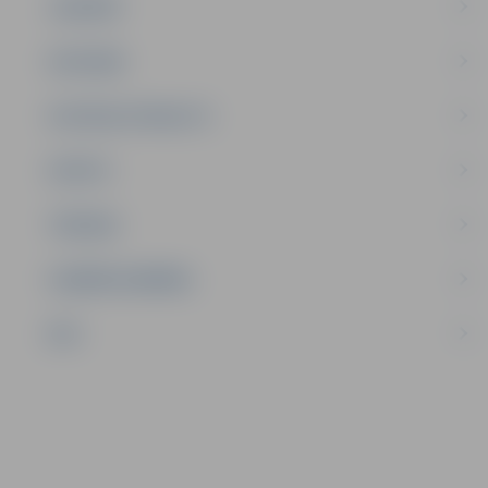
JAUNIEŠI
SATIKSME
SOCIĀLAIS ATBALSTS
SPORTS
TŪRISMS
UZŅĒMĒJDARBĪBA
NVO