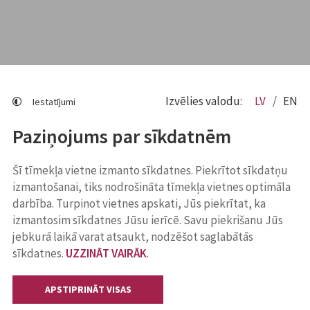
Izvēlies valodu:
LV
EN
Iestatījumi
Paziņojums par sīkdatnēm
Šī tīmekļa vietne izmanto sīkdatnes. Piekrītot sīkdatņu
izmantošanai, tiks nodrošināta tīmekļa vietnes optimāla
darbība. Turpinot vietnes apskati, Jūs piekrītat, ka
izmantosim sīkdatnes Jūsu ierīcē. Savu piekrišanu Jūs
jebkurā laikā varat atsaukt, nodzēšot saglabātās
sīkdatnes.
UZZINĀT VAIRĀK
.
APSTIPRINĀT VISAS