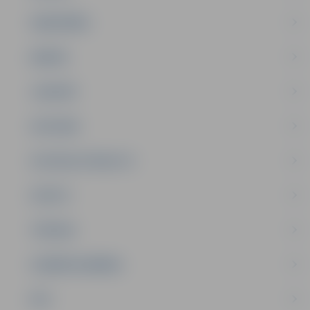
SABIEDRĪBA
ĢIMENE
JAUNIEŠI
SATIKSME
SOCIĀLAIS ATBALSTS
SPORTS
TŪRISMS
UZŅĒMĒJDARBĪBA
NVO