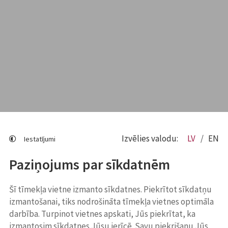
Izvēlies valodu:
LV
EN
Iestatījumi
Paziņojums par sīkdatnēm
Šī tīmekļa vietne izmanto sīkdatnes. Piekrītot sīkdatņu
izmantošanai, tiks nodrošināta tīmekļa vietnes optimāla
darbība. Turpinot vietnes apskati, Jūs piekrītat, ka
izmantosim sīkdatnes Jūsu ierīcē. Savu piekrišanu Jūs