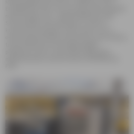
siltumenerģijas tarifs klientiem Jelgavā būs 103,45
EUR/MWh (bez PVN) un tas ir par 9 procentiem augstāks
nekā līdzšinējais tarifs – 94,90 EUR/MWh (bez PVN).
Siltumenerģijas tarifa palielinājums ir saistīts ar
kurināmā cenu pieaugumu. Ņemot vērā to, ka no 1.
oktobra mājsaimniecībām tiek piemērots valsts atbalsts,
tad piemērojamais siltumenerģijas apgādes
pakalpojumu tarifs ar valsts atbalstu jelgavnieku
mājsaimniecībām novembrī būs 85,73 EUR/MWh (bez
PVN).