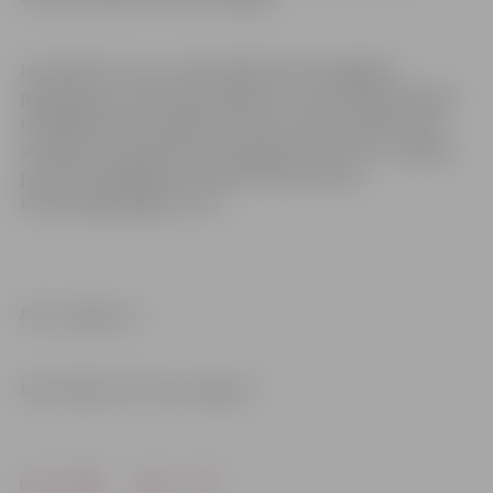
Lai risinātu visus ar centralizētās siltumapgādes
pakalpojumu saistītos jautājumus vai, ja rodas grūtības
norēķināties par patērēto siltumu, iedzīvotāji aicināti
sazināties ar Gren Klientu apkalpošanas centru Jelgavā
pa tālruni 63007055 vai elektroniski e-pastā:
klienti.jelgava@gren.com.
Foto: Jelgava.lv
Informācija: SIA “Gren Jelgava”
Drukāt
Dalīties