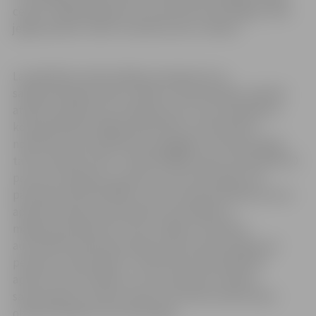
cenām. Tādēļ šajā apkures sezonā siltumenerģijas tarifs
jelgavniekiem varētu mainīties katru mēnesi.
Lai palīdzētu iedzīvotājiem energoresursu
sadārdzināšanās laikā, valdība ir apstiprinājusi papildu
atbalsta pasākumus energoresursu cenu pieauguma
kompensēšanai. Mājsaimniecībām, kurām apkuri
nodrošina centralizētā siltumapgāde, siltumenerģijas
tarifu robežās no 68 – 150 EUR/MWh valsts kompensēs 50
procentu apmērā, savukārt no tās tarifa daļas, kas
pārsniedz 150 EUR/MWh, valsts kompensēs 90 procentu
apmērā. Atbalstu jeb maksas samazinājumu
mājsaimniecībām SIA “Gren Jelgava” piemēros
automātiski ikmēneša rēķinos par siltumenerģiju par
periodu no 2022. gada 1. oktobra līdz 2023. gada 30.
aprīlim. Pirmos rēķinus, kuros piemērots maksas
samazinājums, klienti saņems novembra sākumā par
oktobrī patērēto siltumenerģiju.