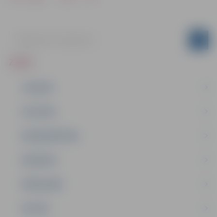
ZIŅAS
JAUNUMI
IZGLĪTĪBA
NODARBINĀTĪBA
PASĀKUMI
PAŠVALDĪBA
PILSĒTA