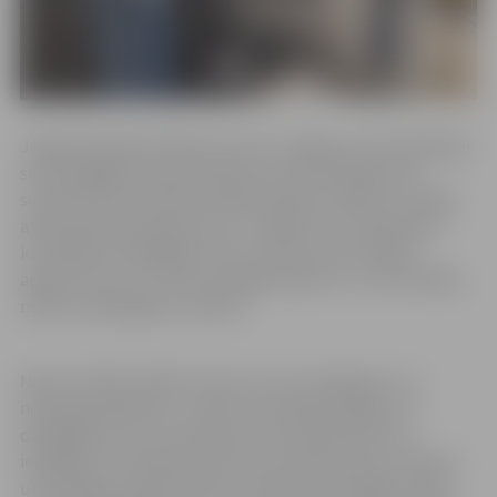
Jelgavā apmēram 90 procenti no Jelgavas centralizētajai
siltumapgādei nepieciešamās siltumenerģijas tiek
saražota Gren biomasas koģenerācijas stacijā no vietējā,
atjaunojamā energoresursa – šķeldas, kas ir galvenais
kurināmais. Dabasgāze tiek izmantota vien nelielā
apjomā. Līdz ar to siltums jelgavniekiem ir un būs lētāks
nekā no dabasgāzes ražotais.
Ņemot vērā kurināmo resursu cenu mainīgumu un
neprognozējamību, noteikt nemainīgu šķeldas un
dabasgāzes cenu visai apkures sezonai šobrīd nav
iespējams. Kurināmā cenas tiks izvērtētas katru mēnesi
un koriģētas atbilstoši katra mēneša aktuālajām tirgus