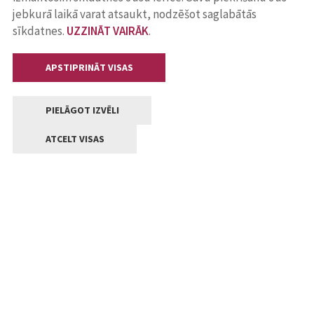
jebkurā laikā varat atsaukt, nodzēšot saglabātās
sīkdatnes.
UZZINĀT VAIRĀK
.
APSTIPRINĀT VISAS
PIELĀGOT IZVĒLI
ATCELT VISAS
Kontakti
Jelgavas valstpilsētas pašvaldība