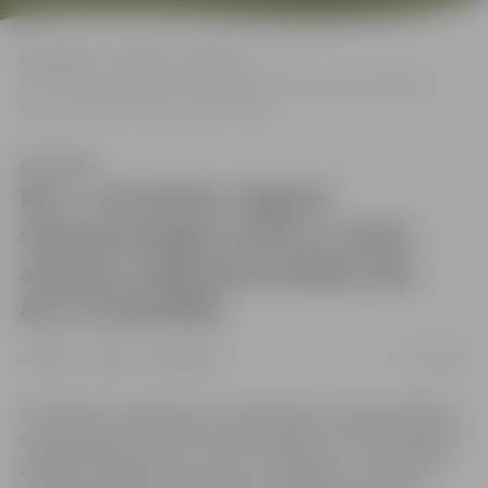
Sākumlapa
Jaunumi
Pilsēta
No 1. novembra Jelgavā siltumenerģijas tarifs ar valsts atbalstu
mājsaimniecībām būs 85,73 EUR/MWh
Klausīties
No 1. novembra Jelgavā
siltumenerģijas tarifs ar valsts
atbalstu mājsaimniecībām būs
85,73 EUR/MWh
25/10/2022
Jaunumi
Pilsēta
Sabiedrība
Sabiedrisko pakalpojumu regulēšanas komisija (SPRK) ir
apstiprinājusi jaunus SIA “Gren Jelgava” siltumenerģijas
apgādes pakalpojumu tarifus. No šā gada 1. novembra