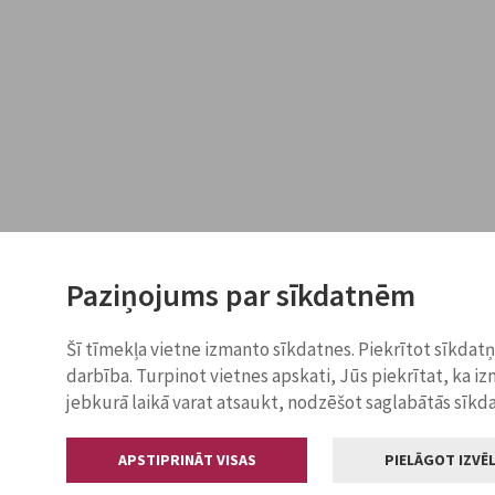
Paziņojums par sīkdatnēm
Šī tīmekļa vietne izmanto sīkdatnes. Piekrītot sīkdat
darbība. Turpinot vietnes apskati, Jūs piekrītat, ka i
jebkurā laikā varat atsaukt, nodzēšot saglabātās sīkd
APSTIPRINĀT VISAS
PIELĀGOT IZVĒL