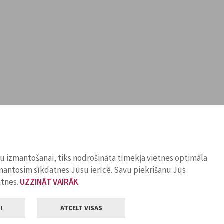
ņu izmantošanai, tiks nodrošināta tīmekļa vietnes optimāla
zmantosim sīkdatnes Jūsu ierīcē. Savu piekrišanu Jūs
atnes.
UZZINĀT VAIRĀK
.
I
ATCELT VISAS