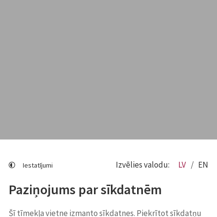
Izvēlies valodu:
LV
EN
Iestatījumi
Paziņojums par sīkdatnēm
Šī tīmekļa vietne izmanto sīkdatnes. Piekrītot sīkdatņu