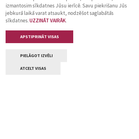
izmantosim sīkdatnes Jūsu ierīcē. Savu piekrišanu Jūs
jebkurā laikā varat atsaukt, nodzēšot saglabātās
sīkdatnes.
UZZINĀT VAIRĀK
.
APSTIPRINĀT VISAS
PIELĀGOT IZVĒLI
ATCELT VISAS
Kontakti