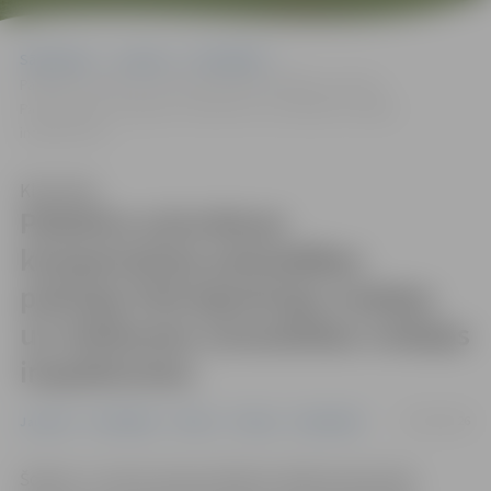
Sākumlapa
Jaunumi
Pašvaldība
Palielina uzturdevas kompensāciju pašvaldības policijas
Patruļpolicijas nodaļas un Satiksmes uzraudzības nodaļas
inspektoriem
Klausīties
Palielina uzturdevas
kompensāciju pašvaldības
policijas Patruļpolicijas nodaļas
un Satiksmes uzraudzības nodaļas
inspektoriem
05/03/2026
Jaunumi
Pašvaldība
Pilsēta
Policija
Sabiedrība
Šodien, 5. martā, domes ārkārtas sēdē apstiprināts