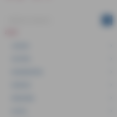
ZIŅAS
JAUNUMI
IZGLĪTĪBA
NODARBINĀTĪBA
PASĀKUMI
PAŠVALDĪBA
PILSĒTA