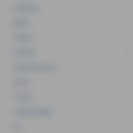
SABIEDRĪBA
ĢIMENE
JAUNIEŠI
SATIKSME
SOCIĀLAIS ATBALSTS
SPORTS
TŪRISMS
UZŅĒMĒJDARBĪBA
NVO