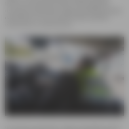
lēmums, kas nosaka līdz 150 eiro mēnesī palielināt
uzturdevas kompensāciju Jelgavas pašvaldības policijas
darbiniekiem, kuri veic operatīvo darbu saistībā ar
izsaukumiem uz notikuma vietu.
Uzturdevas kompensāciju Jelgavas pašvaldības policijā