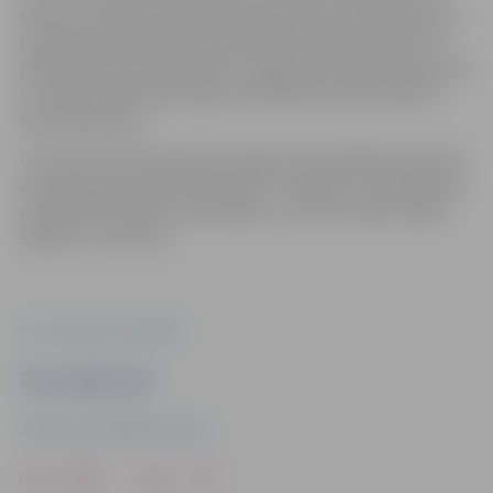
saņems kompensāciju līdzšinējā 120 eiro apmērā mēnesī.
Kopumā pašvaldības policijā nodarbināti 143 dienestu
pildošie policijas darbinieki. Jelgavas pašvaldības policijā
uzturdevas kompensācija darbiniekiem tiek maksāta
kopš 2010. gada.
Uzturdevas kompensācija Jelgavas pašvaldības policijas
amatpersonām tiek izmaksāta no Jelgavas valstspilsētas
pašvaldības budžeta līdzekļiem. Un šīs izmaiņas stājās
spēkā ar 1. februāri.
Foto: Jelgavas pašvaldība
Ziņu sagatavoja
Jelgavas pašvaldības policija
Drukāt
Dalīties