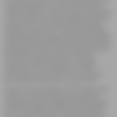
izmaksā darbiniekiem, kuri veic likumā “Par policiju”
noteiktos pienākumus. Šobrīd uzturdevas kompensācija
ir 120 eiro mēnesī. Taču ar apstiprinātajiem grozījumiem
domes lēmumā “Uzturdevas kompensācijas apmēra
noteikšana un noteikumu “Uzturdevas kompensācijas
izmaksāšanas kārtība Jelgavas valstspilsētas pašvaldības
iestādes “Jelgavas pašvaldības policija” amatpersonām”
apstiprināšana” noteikts, ka kompensācijas apmērs tiek
palielināts Patruļpolicijas nodaļas un Satiksmes
uzraudzības nodaļas inspektoriem un vecākajiem
inspektoriem par 30 eiro. Palielinātu uzturdevas
kompensāciju saņems darbinieki, kuri veic operatīvo
darbu saistībā ar izsaukumiem uz notikuma vietu.
Kompensācija tiek izmaksāta reizi mēnesī kopā ar darba
samaksu, un stājoties spēkā lēmumam, palielināto
kompensāciju saņems 54 Jelgavas pašvaldības policijas
darbinieki. Bet pārējie pašvaldības policijas darbinieki,
kuri veic likumā “Par policiju” noteiktos pienākumus,