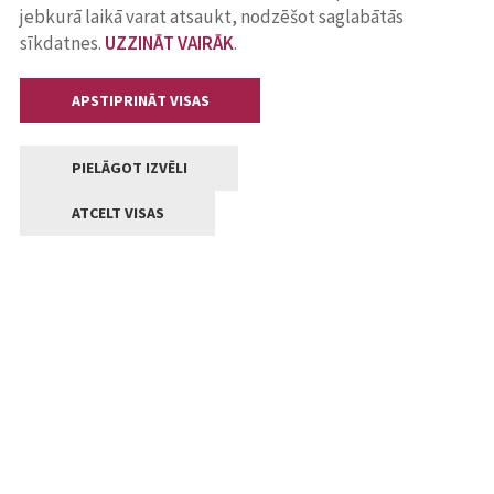
jebkurā laikā varat atsaukt, nodzēšot saglabātās
sīkdatnes.
UZZINĀT VAIRĀK
.
APSTIPRINĀT VISAS
PIELĀGOT IZVĒLI
ATCELT VISAS
Kontakti
Jelgavas valstpilsētas pašvaldība