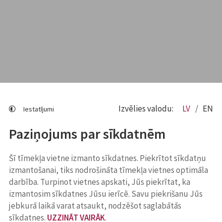
Izvēlies valodu:
LV
EN
Iestatījumi
Paziņojums par sīkdatnēm
Šī tīmekļa vietne izmanto sīkdatnes. Piekrītot sīkdatņu
izmantošanai, tiks nodrošināta tīmekļa vietnes optimāla
darbība. Turpinot vietnes apskati, Jūs piekrītat, ka
izmantosim sīkdatnes Jūsu ierīcē. Savu piekrišanu Jūs
jebkurā laikā varat atsaukt, nodzēšot saglabātās
sīkdatnes.
UZZINĀT VAIRĀK
.