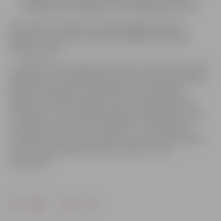
dalībniekiem noslēgumā būs iespēja iegūt balvas.
Visa pasākuma laikā būs iespēja iegādāties gardus
ēdienus un baudīt siltu tēju, ko piedāvās restorāns
“Pilsētas elpa”.
JanvĀRA burziņš notiks jau otro reizi un tas ir nevalstisko
organizāciju un pašvaldības iestāžu sadarbības projekts.
Pasākumu organizē Latvijas Bērnu fonds Jelgavā,
biedrība “Par Zaļo Enerģiju Latvijai”, slidošanas klubs
“Zemgale” un to atbalsta Jelgavas Sabiedriskais centrs,
pilsētas jauniešu centri “Pakāpiens” un “Špaktele”,
Jaunrades nams “Junda”, bērnu un jauniešu bibliotēka
“Zinītis”, pašvaldības iestāde “Kultūra” un citi
atbalstītāji.
Drukāt
Dalīties