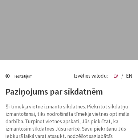
Izvēlies valodu:
LV
EN
Iestatījumi
Paziņojums par sīkdatnēm
Šī tīmekļa vietne izmanto sīkdatnes. Piekrītot sīkdatņu
izmantošanai, tiks nodrošināta tīmekļa vietnes optimāla
darbība. Turpinot vietnes apskati, Jūs piekrītat, ka
izmantosim sīkdatnes Jūsu ierīcē. Savu piekrišanu Jūs
jebkurā laikā varat atsaukt, nodzēšot saglabātās