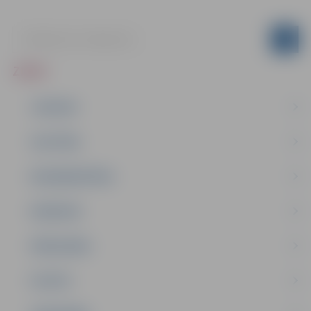
ZIŅAS
JAUNUMI
IZGLĪTĪBA
NODARBINĀTĪBA
PASĀKUMI
PAŠVALDĪBA
PILSĒTA