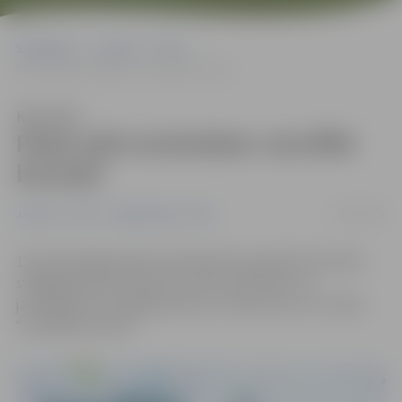
Sākumlapa
Jaunumi
NVO
Pasta salā norisināsies JanvĀRA burziņš!
Klausīties
Pasta salā norisināsies JanvĀRA
burziņš!
13/01/2025
Jaunumi
NVO
Sabiedriskais centrs
19. janvārī jelgavnieki aicināti aktīvi pavadīt brīvo laiku
svaigā gaisā. No pulksten 12 līdz 15 bērniem un
jauniešiem būs iespēja doties uz Pasta salu, kur notiks
“JanvĀRA burziņš”.