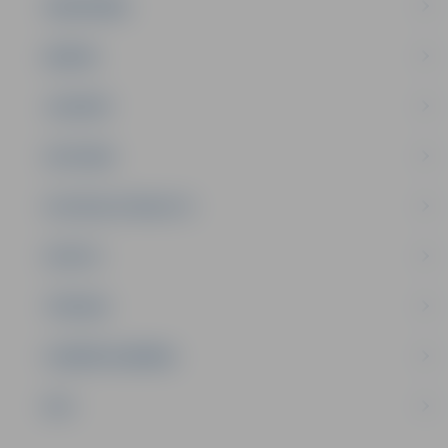
SABIEDRĪBA
ĢIMENE
JAUNIEŠI
SATIKSME
SOCIĀLAIS ATBALSTS
SPORTS
TŪRISMS
UZŅĒMĒJDARBĪBA
NVO