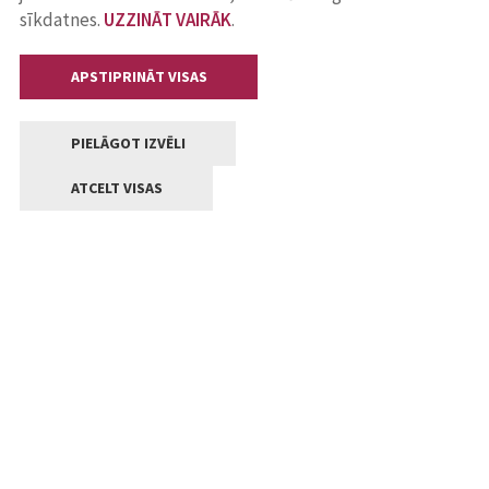
sīkdatnes.
UZZINĀT VAIRĀK
.
APSTIPRINĀT VISAS
PIELĀGOT IZVĒLI
ATCELT VISAS
Kontakti
Jelgavas valstpilsētas pašvaldība
Lielā iela 11, Jelgava, LV-3001