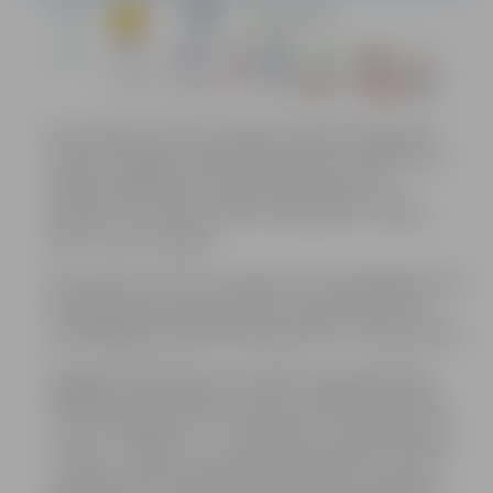
No pulksten 12 līdz 13 slidotavā notiks slidošanas
kluba “Zemgale” labdarības pasākums bērniem ar
īpašām vajadzībām “Izbaudi ledus laukuma
burvību”, kas tiek realizēts sadarbībā ar Latvijas
Bērnu fondu Jelgavā.
No pulksten 13 līdz 15 pasākuma apmeklētājiem būs
iespēja slidotavā apgūt pirmos soļus slidošanā un
prasmīgākajiem jau patstāvīgi attīstīt savas prasmes.
Pasākuma laikā bērni un jaunieši varēs piedalīties
dažādās āra aktivitātēs, ko būs sarūpējuši jauniešu
centru “Pakāpiens” un “Špaktele”, Jaunrades nama
“Junda” un bērnu un jauniešu bibliotēkas “Zinītis”
pārstāvji. Aktīvi piedaloties aktivitātēs, pasākuma