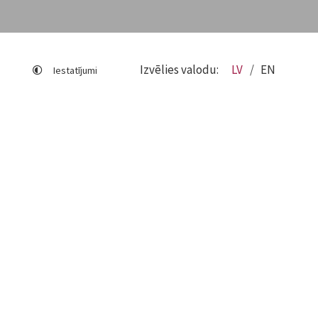
Izvēlies valodu:
LV
EN
Iestatījumi
Lapas karte
Viegli lasīt