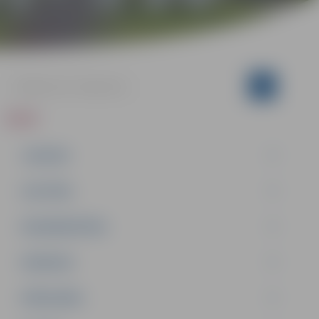
ZIŅAS
JAUNUMI
IZGLĪTĪBA
NODARBINĀTĪBA
PASĀKUMI
PAŠVALDĪBA