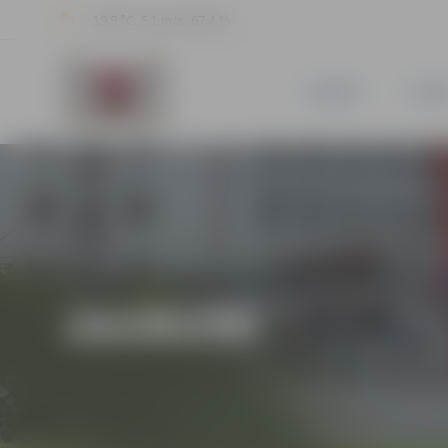
19.9 °C, 5.1 m/s, 67.4 %
JAUNUMI
PILSĒ
JAUNUMI