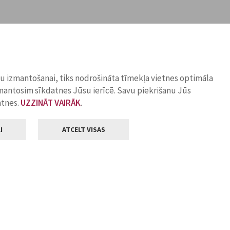
ņu izmantošanai, tiks nodrošināta tīmekļa vietnes optimāla
zmantosim sīkdatnes Jūsu ierīcē. Savu piekrišanu Jūs
atnes.
UZZINĀT VAIRĀK
.
I
ATCELT VISAS
Klientu apkalpošana
ilsētas pašvaldība
Darba laiks