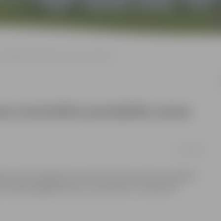
terminālim paredzētās zemes esošu ēku
mes terminālim paredzētās zemes
07/04/2014
nai nepieciešamās ielu infrastruktūras izbūve Jelgavā”,
ē nolēma iegādāties ēku, kas atrodas uz satiksmes