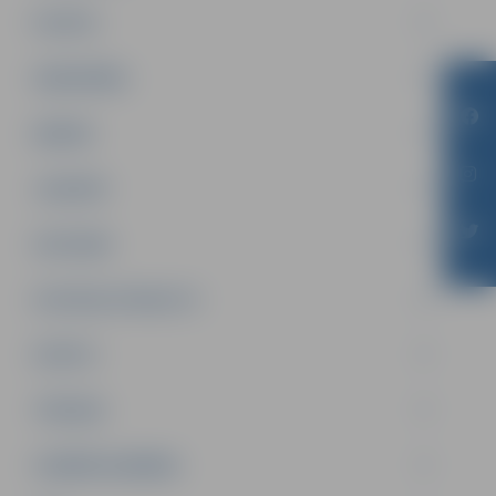
PILSĒTA
SABIEDRĪBA
ĢIMENE
JAUNIEŠI
SATIKSME
SOCIĀLAIS ATBALSTS
SPORTS
TŪRISMS
UZŅĒMĒJDARBĪBA