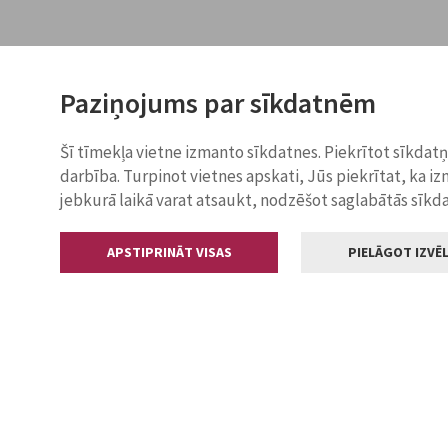
Paziņojums par sīkdatnēm
Šī tīmekļa vietne izmanto sīkdatnes. Piekrītot sīkdat
darbība. Turpinot vietnes apskati, Jūs piekrītat, ka i
jebkurā laikā varat atsaukt, nodzēšot saglabātās sīkd
APSTIPRINĀT VISAS
PIELĀGOT IZVĒL
Kontakti
Jelgavas valstp