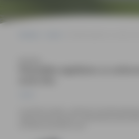
Sākumlapa
Jaunumi
Pašvaldība iegādāsies uz satiksmes 
Klausīties
Pašvaldība iegādāsies uz satiks
esošu ēku
Jaunumi
Lai realizētu projektu „Satiksmes termināla apkalpoša
Jelgavas domes deputāti 7. aprīļa ārkārtas domes sēd
terminālim paredzētās zemes.