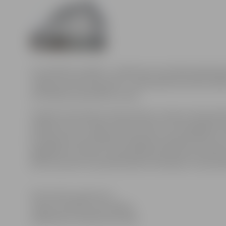
Lai realizētu projektu „Satiksmes termināla apkalpoša
Jelgavas domes deputāti 7. aprīļa ārkārtas domes sēd
terminālim paredzētās zemes.
Projekta īstenošanai nepieciešams Latvijas valstij p
pilsētas dome ir lūgusi valstij nodot šo zemesgabalu
privātpersonai Anatolijam Karpenko piederoša būve ar
iegādāties šo īpašumu pašvaldībā vērsās ēkas īpašniek
ēka tiks pirkta no pamatbudžeta līdzekļiem, kas par
Informācija sagatavota
Jelgavas pilsētas pašvaldības
Sabiedrisko attiecību pārvaldē