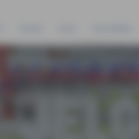
TA
PAŠVALDĪBA
IESTĀDES
KAPITĀLSABIEDRĪBAS