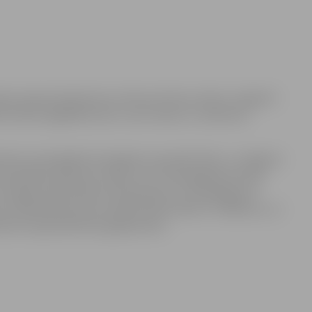
nai nepieciešamās ielu infrastruktūras izbūve Jelgavā”,
ē nolēma iegādāties ēku, kas atrodas uz satiksmes
iederošs zemesgabals Zemgales prospektā 19a, un Jelgavas
 pašvaldības īpašumā. Tāpat uz šī zemesgabala atrodas
 kopējo platību 887,4 kvadrātmetri. Ar piedāvājumu
s. Pārdodamās būves kadastrālā vērtība ir 70 389 eiro, un
edzēti neparedzētiem gadījumiem.