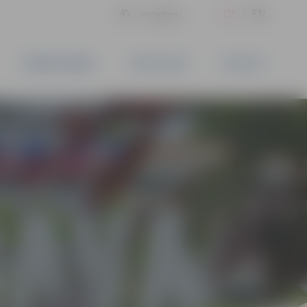
LV
EN
Iestatījumi
UZŅĒMĒJDARBĪBA
PAKALPOJUMI
KONTAKTI