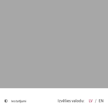
Izvēlies valodu:
LV
EN
Iestatījumi