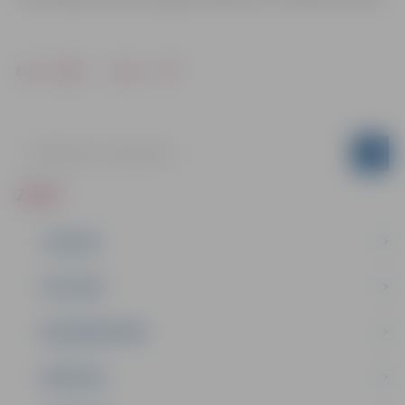
Drukāt
Dalīties
ZIŅAS
JAUNUMI
IZGLĪTĪBA
NODARBINĀTĪBA
PASĀKUMI