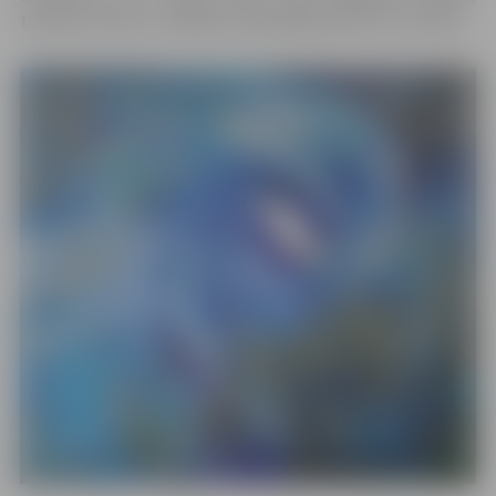
tostarp, Visumu. Izstāde būs apskatāma līdz 22. martam.