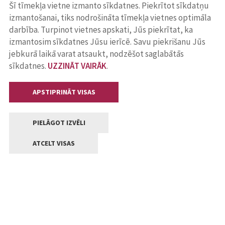
Šī tīmekļa vietne izmanto sīkdatnes. Piekrītot sīkdatņu
izmantošanai, tiks nodrošināta tīmekļa vietnes optimāla
darbība. Turpinot vietnes apskati, Jūs piekrītat, ka
izmantosim sīkdatnes Jūsu ierīcē. Savu piekrišanu Jūs
jebkurā laikā varat atsaukt, nodzēšot saglabātās
sīkdatnes.
UZZINĀT VAIRĀK
.
APSTIPRINĀT VISAS
PIELĀGOT IZVĒLI
ATCELT VISAS