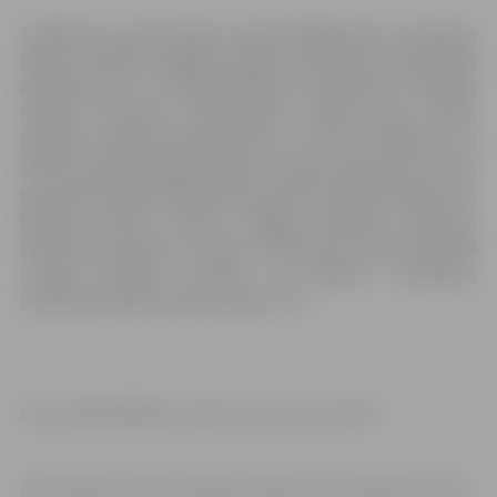
S.Meškone ir gleznotāja, Latvijas Mākslinieku savienības
biedre, mākslas maģistre, Rīgas Tehniskās universitātes
Arhitektūras un Pilsētplānošanas fakultātes tēlotājas
mākslas katedras pasniedzēja. Strādā eļļas, akrila,
pasteļa, akvareļa glezniecības un oforta tehnikās. No
1978. līdz 2001. gadam Rīgā un Latvijā notikušas 16 viņas
personālizstādes. Mākslinieces darbi izstādīti Sofijā, Pori,
Berlīnē, Ķelnē, Parīzē, Čikāgā, Madridē, Maskavā,
Pēterburgā, Viļņā un Šauļos. S.Meškones darbi atrodami
Latvijas mākslas muzeju un galeriju kolekcijās,
privātkolekcijās Latvijā un ārpus tās.
Foto: Silvija Meškone, darbs “Putnu ceļš” (2017)
Informācija: Ģ.Eliasa Jelgavas Vēstures un mākslas muzejs