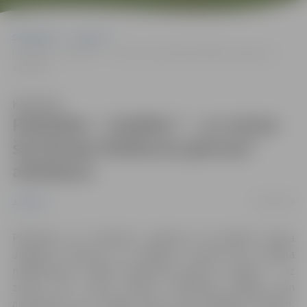
Sākumlapa
Jaunumi
Piektdien – izstādes “…uz zemes šīs/Silvijas Meškones glenzas”
atklāšana
Klausīties
Piektdien – izstādes “…uz zemes
šīs/Silvijas Meškones glenzas”
atklāšana
10/02/2020
Jaunumi
Piektdien, 21. februārī, pulksten 16 Ģederta Eliasa
Jelgavas Vēstures un mākslas muzejā tiks atklāta
mākslinieces Silvijas Meškones gleznu izstāde “…uz
zemes šīs”, kuras darbos vienlaicīgi atklājas gan
apcerējumi par cilvēka esību, gan plašākām tēmām,