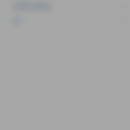
UZŅĒMĒJDARBĪBA
NVO