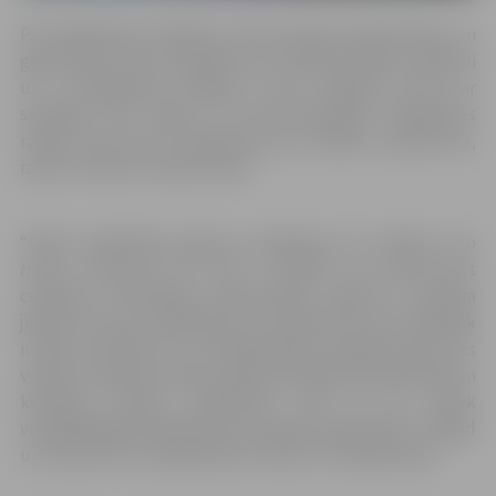
Pati māksliniece atklāj, ka viņas valoda ir glezniecība, un
glezniecību nevar izskaidrot, jo tā pieder sajūtu gammai
un ir nebeidzams dialogs ar sevi, audeklu, kā arī ar
skatītāju. Bez dabas un portretstudijām S.Meškones
radošo ceļu
lauž
arī pārdomas par redzēto, piedzīvoto,
izjusto, bieži arī neizprotamo.
“Daba, sabiedrība, gaisma, izplatījums un cilvēks.
Ecco
Homo. Humanum est.
Kas ir cilvēks? Ko nozīmē būt
cilvēkam? Plastiskajā glezniecības valodā uz audekla
jebkura forma, priekšmeta vai cilvēka tēls man visbiežāk
ir krāsu attiecību un to mijiedarbības mezgla punkts, kas
veido visu gleznas telpu, gaismas plūduma intensitāti un
kustības virzienu. Manuprāt, tieši tā tas notiek
visdažādākajās sabiedrības un dabas norisēs šeit un tagad
uz zemes šīs un izplatījumā, Visumā,” tā māksliniece.