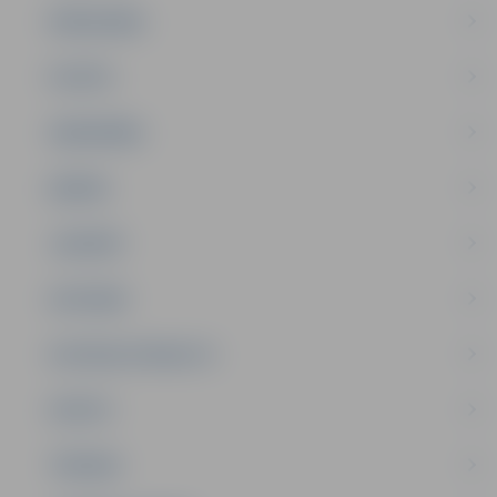
PAŠVALDĪBA
PILSĒTA
SABIEDRĪBA
ĢIMENE
JAUNIEŠI
SATIKSME
SOCIĀLAIS ATBALSTS
SPORTS
TŪRISMS