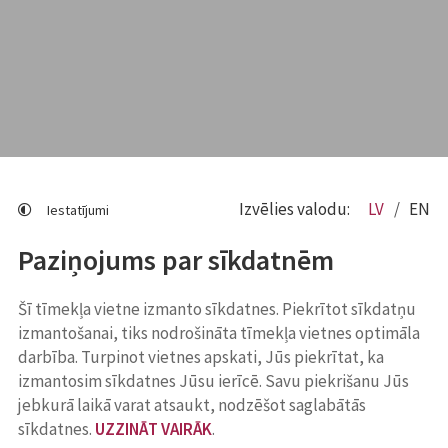
Izvēlies valodu:
LV
EN
Iestatījumi
Paziņojums par sīkdatnēm
Šī tīmekļa vietne izmanto sīkdatnes. Piekrītot sīkdatņu
izmantošanai, tiks nodrošināta tīmekļa vietnes optimāla
darbība. Turpinot vietnes apskati, Jūs piekrītat, ka
izmantosim sīkdatnes Jūsu ierīcē. Savu piekrišanu Jūs
jebkurā laikā varat atsaukt, nodzēšot saglabātās
sīkdatnes.
UZZINĀT VAIRĀK
.