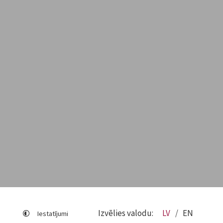
Izvēlies valodu:
LV
EN
Iestatījumi