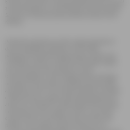
ķirurgs Guntis Ancāns. Viņš specializējies taisnās un resnās
zarnas onkoloģisko un neonkoloģisko slimību ārstēšanā.
Savukārt no 20. janvāra pieņem pediatre daktere Dace
Kārkliņa.
Poliklīnikas pakalpojumu klāstu šogad papildinās arī
datortomogrāfijas izmeklējumi. Līdz šim šāds
pakalpojums poliklīnikā nebija pieejams. Medicīniskā
izmeklējumu iekārta uzstādīta jau pērnā gada nogalē,
taču pacientiem tā būs pieejama no marta.
Datortomogrāfija ir viena no diagnostiskās radioloģijas
metodēm, kuras pamatā ir jonizējošā starojuma spēja
absorbēties audos, ar šīs metodes palīdzību tiek iegūti
cilvēka ķermeņa un orgānu plāna slāņa šķērsgriezuma
attēli, kurus analizējot var iegūt diagnostiski noderīgu
informāciju par audu, orgānu, locītavu un asinsvadu
stāvokli, kā arī var veikt attēlu rekonstrukcijas citās
plaknēs, radot iespēju izvērtēt asinsvadu un citu