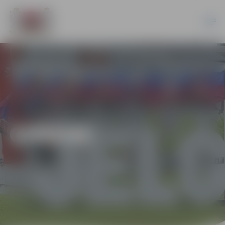
ĢIMENE