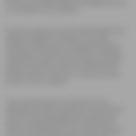
struktūru anatomiskās īpašības, savstarpējās attiecības
un patoloģisko procesu izplatību.
Pacientiem pieejamas arī plašas iespējas Rehabilitācijas
nodaļā. Pieredzējušu fizioterapeitu uzraudzībā
iespējams izmēģināt jaunu fizioterapijas aprīkojumu –
velotrenažieri, kas piemērots cilvēkiem ar invaliditāti
rehabilitācijas periodā. Savukārt mazajiem pacientiem
pieejams jauns Pikleres trijstūris, kas palīdz attīstīt
kustības, veiklību un līdzsvaru un radīs prieku aktīvi
darboties, rāpot un kāpelēt.
Tāpat poliklīnikā atkal tiek nodrošināts Holtera
asinsspiediena mērīšanas pakalpojums. Asinsspiediena
mērīšana ir būtiska gan diagnozes noteikšanai, gan
pareizas ārstēšanas taktikas izvēlei. Pacientam tiek
uzlikta maza pārnēsājama ierīce ar manšeti (riņķveida