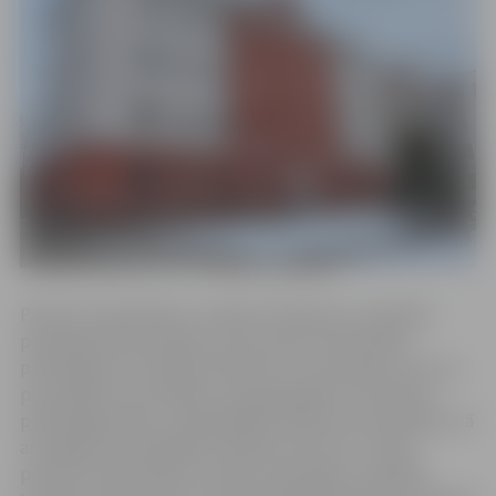
Pacientu pieņemšanu uzsākusi klīniskā un veselības
psiholoģe Velta Krūpena. Viņa sniedz individuālas
psihologa konsultācijas (bērniem no sešu gadu vecuma,
pusaudžiem, jauniešiem, pieaugušajiem), nodrošina
psihodiagnostiku, psiholoģiskās izpētes konsultācijas, kā
arī sagatavo psiholoģisko izpētes atzinumu. Tāpat
pacientu pieņemšanu uzsācis proktologs, onkologs