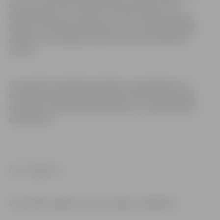
aproce), kas ik pēc noteikta laika spontāni mēra
asinsspiedienu (arī naktī). Ar šo ierīci pacients dodas
mājās, veic ikdienas pienākumus, bet, nākamajā dienā
atnesot ierīci atpakaļ, tiek veikta elektroniska datu
analīze.
Par pieraksta iespējām pie kāda no speciālistiem vai
veselības aprūpes pakalpojumiem iedzīvotāji aicināti
sazināties ar poliklīnikas reģistratūru vai pierakstīties
elektroniski.
Foto: Jelgava.lv
Informācija sagatavota: SIA “Jelgavas poliklīnika”