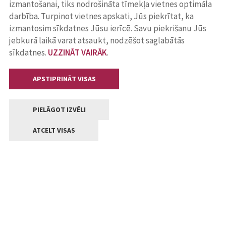
izmantošanai, tiks nodrošināta tīmekļa vietnes optimāla
darbība. Turpinot vietnes apskati, Jūs piekrītat, ka
izmantosim sīkdatnes Jūsu ierīcē. Savu piekrišanu Jūs
jebkurā laikā varat atsaukt, nodzēšot saglabātās
sīkdatnes.
UZZINĀT VAIRĀK
.
APSTIPRINĀT VISAS
PIELĀGOT IZVĒLI
ATCELT VISAS