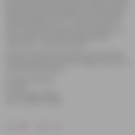
Ekonomikas zinātnieku saietā nolasīto referātu tematika
pārsvarā angļu valodā atspoguļota trīs Zinātnisko rakstu
laidienos, kas atbilst starptautisko rakstu standartiem.
Visvairāk publikāciju ir no LLU – pavisam 47 autoru 25
darbi, no Ščecinas Lauksaimniecības universitātes – 14
autoru 13 darbi un no Varšavas Lauksaimniecības
universitātes – 11 autoru astoņi darbi.
Konferences dalībniekiem paredzēta arī visnotaļ plaša
kultūras programma, kurā ietilpst Jelgavas, Vecauces un
Jaunpils pils apmeklējums.
Informāciju sagatavoja
Juris Kālis
LLU Preses daļas vadītājs
Tālrunis 3028085, 29144960.
Drukāt
Dalīties