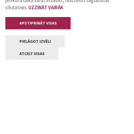
jebkurā laikā varat atsaukt, nodzēšot saglabātās
sīkdatnes.
UZZINĀT VAIRĀK
.
APSTIPRINĀT VISAS
PIELĀGOT IZVĒLI
ATCELT VISAS
Kontakti
Jelgavas valstpilsētas pašvaldība
Lielā iela 11, Jelgava, LV-3001