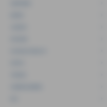
SABIEDRĪBA
ĢIMENE
JAUNIEŠI
SATIKSME
SOCIĀLAIS ATBALSTS
SPORTS
TŪRISMS
UZŅĒMĒJDARBĪBA
NVO