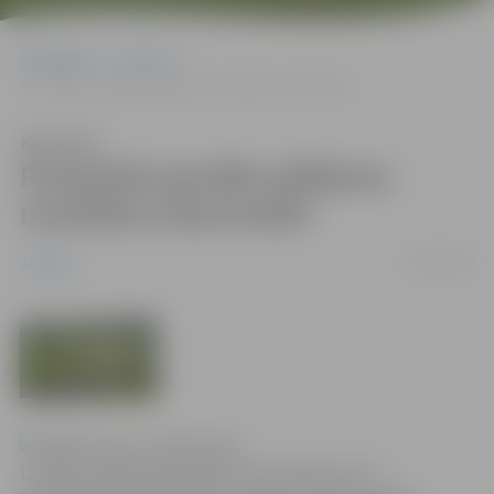
Sākumlapa
Jaunumi
Prezentēs jaunāko pētījumu rezultātus ekonomikā
Klausīties
Prezentēs jaunāko pētījumu
rezultātus ekonomikā
26/04/2007
Jaunumi
Latvijas Lauksaimniecības universitātes (LLU)