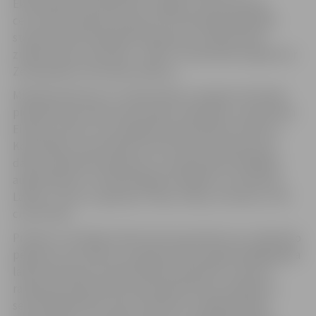
Ekonomikas fakultātē (EF) Jelgavā, Svētes ielā 18,
ceturtdien 26.aprīlī pulksten 9 turpinās gadskārtējā
starptautiskā zinātniskā konference „Ekonomikas
zinātne lauku attīstībai – 2007”, ko fakultāte organizē ar
Zemkopības ministrijas atbalstu.
Minētā konference ir tradicionāla un ik gadu tās darbā
piedalās liels skaits ekonomikas zinātnieku no daudzām
Eiropas valstīm, taču šogad būs pārstāvēta arī Misuri –
Kolumbijas universitāte no ASV. Pavisam konferencē
dalību pieteikuši pētnieki no vairāk nekā 25 dažādām
augstskolām un zinātniskajām iestādēm, kuri pārstāv
Latviju, Lietuvu, Igauniju, Poliju, Vāciju, Austriju un vēl
citas zemes.
Profesori, docētāji, doktoranti prezentēs savu zinātnisko
pētījumu rezultātus, kas galvenokārt iegūti pēdējā gada
laikā. Konferences divās dienās paredzēts runāt par
ražošanas efektivitāti lauksaimniecības primārajā un
sekundārajā sfērā, lauku attīstību un globalizāciju,