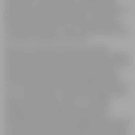
ekonomisko un sociālo attīstību, finansiālā atbalsta
efektivitāti, reģionālo lauksaimniecību specializācijas un
globalizācijas kontekstā, kooperāciju un integrāciju,
lauku mentalitāti un kultūru, informācijas lomu lauku
attīstībā, menedžmentu, dzīves un vides kvalitāti, kā arī
par patēriņa izmaiņām lauku attīstībā.
Konferences programmā redzama vieta ierādīta
pētījumiem, kas saistīti ar reģionālās attīstības dažādiem
aspektiem Latvijā. Piemēram, viens no ziņojumiem veltīts
nodarbinātības problēmām mazpilsētās pēc Latvijas
iestāšanās Eiropas Savienībā, citā atspoguļots dabas
resursu ekonomiskais izvērtējums Vidzemes reģionā, vēl
citā – uzņēmējdarbība un tās attīstības iespējas Latvijas
reģionos. Virkne pētījumu veikti LLU vistuvākajā
Zemgales Plānošanas reģionā, kuros, piemēram,
atspoguļota sociālā kapitāla attīstība Zemgalē
informācijas, kooperācijas un mūžizglītības kontekstā, kā
arī lauku partnerību veidošanās dažādi aspekti Zemgalē.