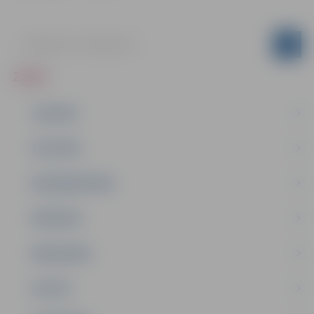
ZIŅAS
JAUNUMI
IZGLĪTĪBA
NODARBINĀTĪBA
PASĀKUMI
PAŠVALDĪBA
PILSĒTA