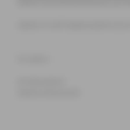
dalībnieki, tad par katru jānosūta atsevišķs e-pasts. D
Jāpiebilst, ka “Jundā” Zemgales prospektā 7 pulciņi un
Foto: Jelgava.lv
Informācija sagatavota
Sabiedrisko attiecību pārvaldē