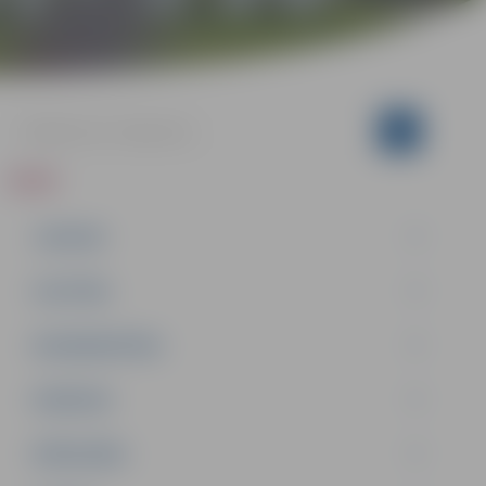
ZIŅAS
JAUNUMI
IZGLĪTĪBA
NODARBINĀTĪBA
PASĀKUMI
PAŠVALDĪBA