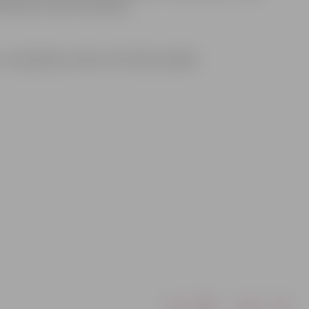
alībnieku skaits ierobežots.
 nodarbības notiks arī brīvlaika nedēļā.
Drukāt
Dalīties