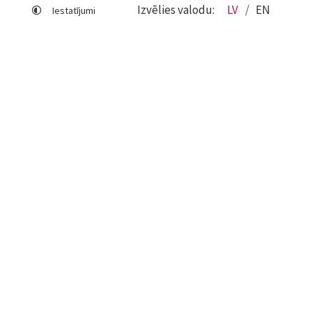
Izvēlies valodu:
LV
EN
Iestatījumi
Lapas karte
Viegli lasīt
Sociālo mediju lietošana
Sīkdatņu izmantošana
Piekļūstamības paziņojums