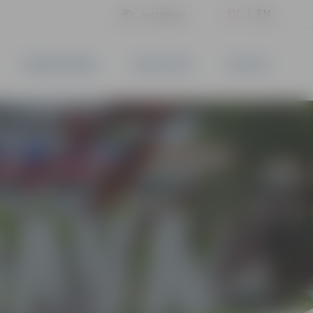
LV
EN
Iestatījumi
UZŅĒMĒJDARBĪBA
PAKALPOJUMI
KONTAKTI