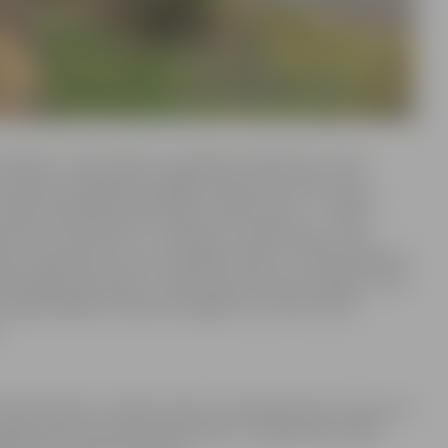
. oktobrī – katru dienu no pulksten 10 līdz 16, un tās
mā varētu piedalīties plašāks interesentu loks, katru
ī notiks tematiskās aktivitātes “Noķer sapni” – radošā
obrī būs “Velo diena” ar stafetēm, uzdevumiem, ceļu
os” jāierodas ar savu velosipēdu. Bet 27. oktobrī plānota
bīstamāks par datoru”, veidos savas filmas scenāriju un arī
 laikapstākļiem atbilstošs apģērbs un katram līdzi
.
ar bērna vārdu, uzvārdu, klasi un vecāka tālruņa numuru uz
teikt tikai vienai aktivitāšu dienai. Ja jāpiesaka vairāki