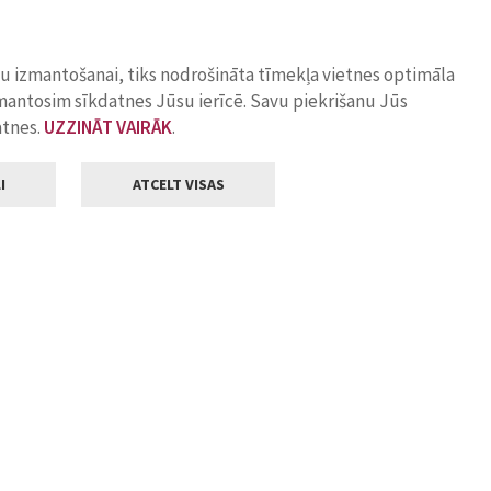
ņu izmantošanai, tiks nodrošināta tīmekļa vietnes optimāla
zmantosim sīkdatnes Jūsu ierīcē. Savu piekrišanu Jūs
atnes.
UZZINĀT VAIRĀK
.
I
ATCELT VISAS
Klientu apkalpošana
ilsētas pašvaldība
Darba laiks
, Jelgava, LV-3001
Pirmdienās
8.00 - 18.00
Otrdienās
8.00 - 17.00
22
Trešdienās
8.00 - 17.00
va.lv