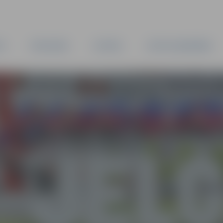
TA
PAŠVALDĪBA
IESTĀDES
KAPITĀLSABIEDRĪBAS