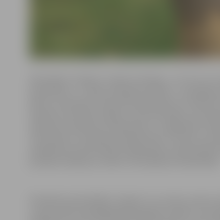
Aktivitātes “Lediņos” notiks trīs dienas – 25., 26. un 27
paredzētas 1.–3. klašu skolēniem. Būtiski – lai pasāku
bērnu var pieteikt vienai aktivitāšu dienai. 25. oktobr
darbnīca, komandu spēles un āra aktivitātes, 26. okt
satiksmes noteikumu atkārtošanu, un šajā dienā “Lediņ
“Kino diena”, kurā bērni skatīsies filmu “Vectēvs, kas 
piedalīsies āra aktivitātēs. Dalībniekiem nepieciešams
pusdienu kārbiņa ar maltīti. Silta tēja būs nodrošināta
Pieteikties aktivitātēm “Lediņos” var, sūtot e-pastu 
e-pasta adresi ledini@izglitiba.jelgava.lv. Bērnu var pie