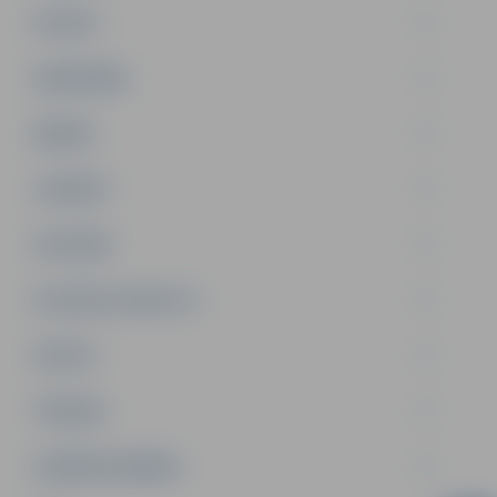
PILSĒTA
SABIEDRĪBA
ĢIMENE
JAUNIEŠI
SATIKSME
SOCIĀLAIS ATBALSTS
SPORTS
TŪRISMS
UZŅĒMĒJDARBĪBA