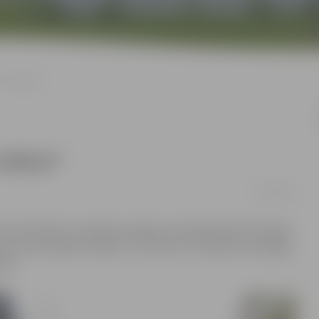
es “Lediņos”
Lediņos”
11/10/2022
ns brīvlaikā. Lai sniegtu iespēju saturīgi pavadīt brīvlaiku
 struktūrvienībā “Lediņi” no 25. līdz 27. oktobrim sarūpējis
kās.