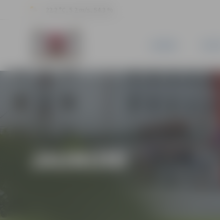
22.2 °C, 5.2 m/s, 54.3 %
JAUNUMI
PILSĒ
JAUNUMI