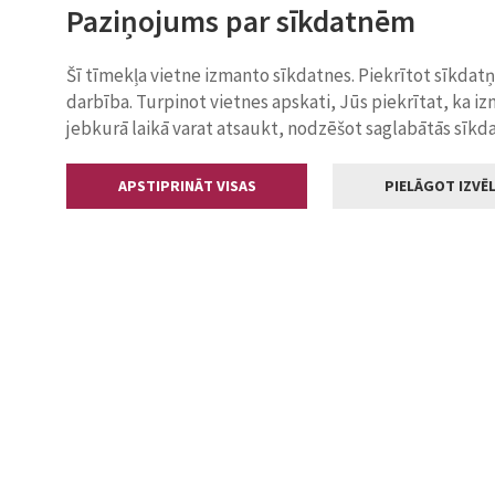
Paziņojums par sīkdatnēm
Šī tīmekļa vietne izmanto sīkdatnes. Piekrītot sīkdat
darbība. Turpinot vietnes apskati, Jūs piekrītat, ka i
jebkurā laikā varat atsaukt, nodzēšot saglabātās sīkd
APSTIPRINĀT VISAS
PIELĀGOT IZVĒL
Kontakti
Jelgavas valstp
Lielā iela 11
+371 630055
pasts@jelga