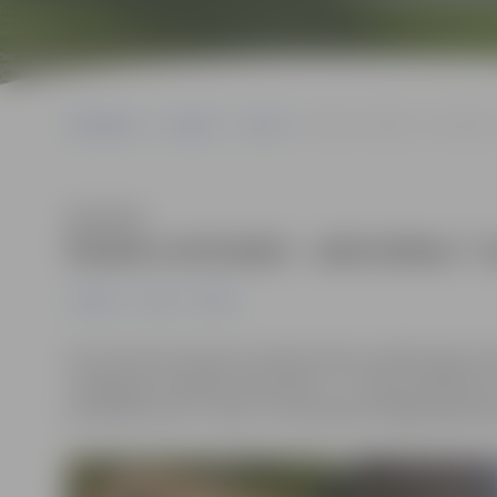
Sākumlapa
Jaunumi
Junda
Rudens brīvlaikā – aktivitāt
Klausīties
Rudens brīvlaikā – aktivitātes “
Jaunumi
Junda
Pilsēta
No 24. līdz 28. oktobrim skolēni dosies nedēļu ilgā rude
svaigā gaisā, dažādas aktivitātes 1.–3. klašu skolēniem
jaunrades nams “Junda”. Tām iepriekš obligāti jāpiesa