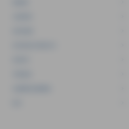
ĢIMENE
JAUNIEŠI
SATIKSME
SOCIĀLAIS ATBALSTS
SPORTS
TŪRISMS
UZŅĒMĒJDARBĪBA
NVO