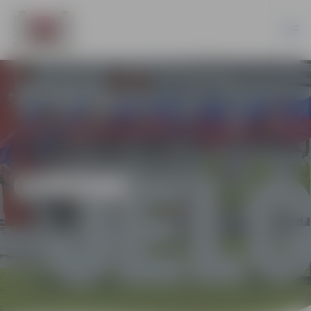
ĢIMENE