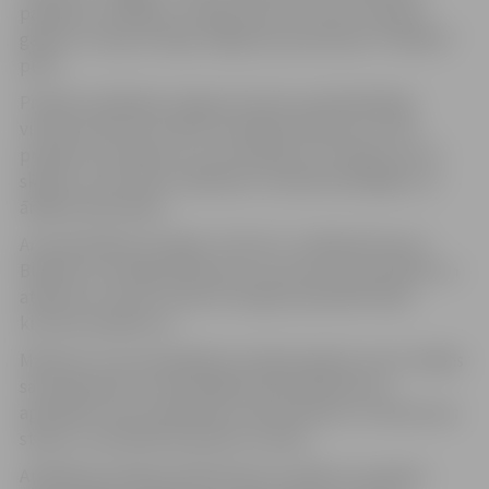
pasākumu atklāja ar svinīgu deju, kur katru māmiņu
galanti uz deju aicināja Jelgavas pamatskolas “Valdeka”
puiši.
Projekta atklāšanā Jelgavas domes priekšsēdētāja
vietniece Rita Vectirāne mudināja māmiņas uztvert
projektu kā ceļojumu, kura detaļas nav zināmas, bet ir
skaidrs, ka tas katru dalībnieci rosinās kā iekšējām, tā
ārējām pārmaiņām.
Arī pašvaldības iestādes “Kultūra” vadītājs Mintauts
Buškevics aicināja dalībnieces rast jaunas draudzības un
atklāt sevi, kā arī izmantot iespēju apmeklēt kādu
kultūras pasākumu.
Māmiņas, kuras piedalījās pirmajā projektā, šoreiz dalījās
savā pieredzē un iedrošināja jaunās dalībnieces,
apmeklēt visas nodarbības, meistarklases un iedvesmas
stāstus, lai pilnībā izbaudītu šo laiku.
Atklāšanas pasākumā klāt bija arī vairāki no projekta