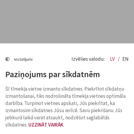
Izvēlies valodu:
LV
EN
Iestatījumi
Paziņojums par sīkdatnēm
Šī tīmekļa vietne izmanto sīkdatnes. Piekrītot sīkdatņu
izmantošanai, tiks nodrošināta tīmekļa vietnes optimāla
darbība. Turpinot vietnes apskati, Jūs piekrītat, ka
izmantosim sīkdatnes Jūsu ierīcē. Savu piekrišanu Jūs
jebkurā laikā varat atsaukt, nodzēšot saglabātās
sīkdatnes.
UZZINĀT VAIRĀK
.