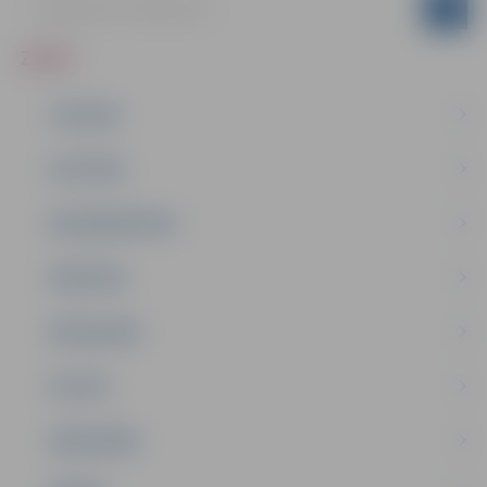
ZIŅAS
JAUNUMI
IZGLĪTĪBA
NODARBINĀTĪBA
PASĀKUMI
PAŠVALDĪBA
PILSĒTA
SABIEDRĪBA