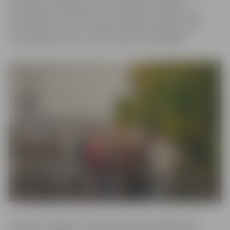
ar īpašām vajadzībām, varēs piedalīties dažādās
aktivitātēs un apmācībās, kas palīdzēs viņām attīstīt
personīgās prasmes un iegūt vērtīgas zināšanas, kas
nepieciešamas, lai veicinātu ģimenes labklājību.
Viesnīcas “Jelgava” Zvanu zālē projekta dalībnieces