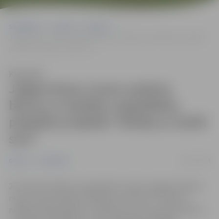
Sākumlapa
Jaunumi
Ģimene
Jelgavnieces, kuras audzina bērnus ar īpašām vajadzībām, piedalās
projektā “Atklāj un iemīli sevi”
Klausīties
Jelgavnieces, kuras audzina
bērnus ar īpašām vajadzībām,
piedalās projektā “Atklāj un iemīli
sevi”
22/10/2024
Ģimene
Sabiedrība
20. oktobrī atklāts Latvijas Bērnu fonda Jelgavā rīkotais
nu jau otrais projekts “Atklāj un iemīli sevi”. Desmit
nedēļu laikā projektā 12 māmiņas, kuras audzina bērnus