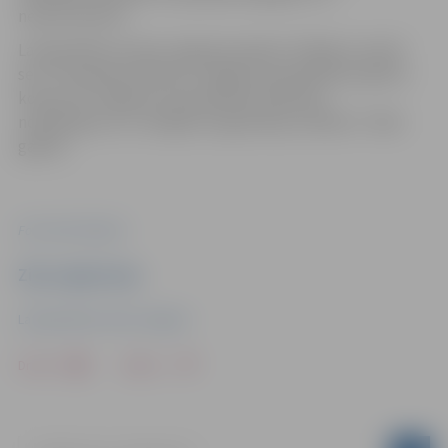
neaizmirstamu.
Latvijas Bērnu fonda Jelgavā projekts “Atklāj un iemīli
sevi” finansiāli atbalstīts Jelgavas pašvaldība projektu
konkursā “Jelgavas valstspilsētas biedrību,
nodibinājumu un reliģisko organizāciju atbalsts” 2024.
gadam.
Foto: Evita Rubene
Ziņu sagatavoja
Latvijas Bērnu fonds Jelgavā
Drukāt
Dalīties