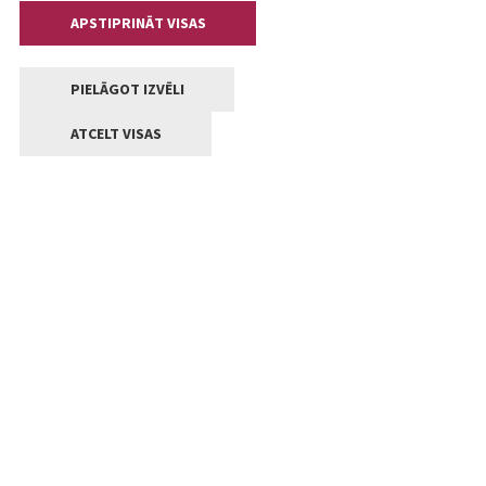
APSTIPRINĀT VISAS
PIELĀGOT IZVĒLI
ATCELT VISAS
Kontakti
Jelgavas valstpilsētas pašvaldība
Lielā iela 11, Jelgava, LV-3001
+371 63005522
pasts@jelgava.lv