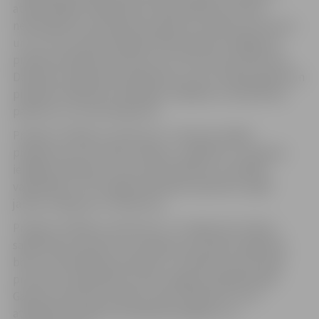
atbalstītājiem. Māksliniece Anda Buškevica šoreiz
nedomājot pati pieteikusies gleznot māmiņu portretus
un uz to viņu pamudināja pirmā projekta noslēgumā
priekā starojošās mammas. Arī uztura konsultante Eva
Dambīte ir gandarīta piedalīties nu jau otrajā projektā un
piedāvāt māmiņām noderīgas zināšanas un praktiskus
padomus uztura jautājumos.
Projekts “Atklāj un iemīli sevi” ir desmit nedēļu
programma, kas sniedz atbalstu, izglītību un atpūtas
iespējas māmiņas, kuras audzina bērnus ar īpašām
vajadzībām. Tā ir iespēja māmiņām atpūsties, iegūt
jaunas zināšanas un iedvesmu.
Projekts “Atklāj un iemīli sevi” ir svarīgs solis ceļā uz
sabiedrības izpratnes veicināšanu par īpašo vajadzību
bērnu audzināšanas specifiku un atbalsta nozīmi šajā
procesā. Latvijas Bērnu fonda Jelgavā vadītāja Diāna
Gailuma saka lielu paldies visiem labdariem, kuri
atklāšanas pasākumu padarīja iespējamu un