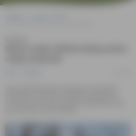
Sākumlapa
Jaunumi
Pilsēta
Maina rotaļu iekārtas Raiņa parka rotaļu laukumā
Klausīties
Maina rotaļu iekārtas Raiņa parka
rotaļu laukumā
31/01/2024
Pilsēta
Sabiedrība
Šodien sākta Raiņa parka nolietojušos rotaļu iekārtu
demontāža. To vietā tiks uzstādītas jaunas iekārtas –
multifunkcionāls rotaļu komplekss, kāpelēšanas trase,
jauns karuselis un jaunas šūpoles.