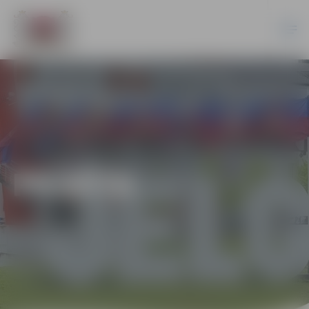
PILSĒTA