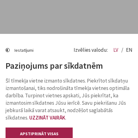
Izvēlies valodu:
LV
EN
Iestatījumi
Paziņojums par sīkdatnēm
Šī tīmekļa vietne izmanto sīkdatnes. Piekrītot sīkdatņu
izmantošanai, tiks nodrošināta tīmekļa vietnes optimāla
darbība. Turpinot vietnes apskati, Jūs piekrītat, ka
izmantosim sīkdatnes Jūsu ierīcē. Savu piekrišanu Jūs
jebkurā laikā varat atsaukt, nodzēšot saglabātās
sīkdatnes.
UZZINĀT VAIRĀK
.
APSTIPRINĀT VISAS