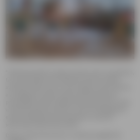
“Pilsētsaimniecībā” norāda, ka darbu vieta ir norobežota,
taču iedzīvotāji aicināti rūpēties par bērnu drošību,
atrodoties darbu zonas tuvumā. Lūgums neiet laukumā
aiz nožogojuma! Tāpat vecāki aicināti informēt par
pamanītajiem iekārtu bojājumiem pilsētas bērnu rotaļu
vai aktīvās atpūtas laukumos, kā arī par iekšpagalmos
esošiem labiekārtojuma elementiem, zvanot pa
iedzīvotāju atbalsta tālruni 8787.
Darbus rotaļu laukumā veic un iekārtas piegādā SIA