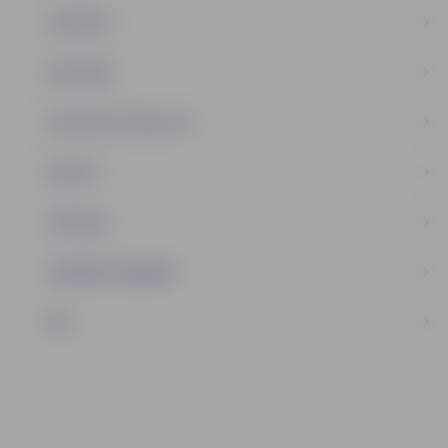
JAUNIEŠI
SATIKSME
SOCIĀLAIS ATBALSTS
SPORTS
TŪRISMS
UZŅĒMĒJDARBĪBA
NVO