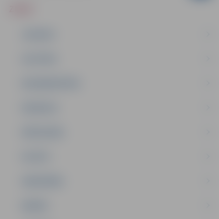
ZIŅAS
JAUNUMI
IZGLĪTĪBA
NODARBINĀTĪBA
PASĀKUMI
PAŠVALDĪBA
PILSĒTA
SABIEDRĪBA
ĢIMENE