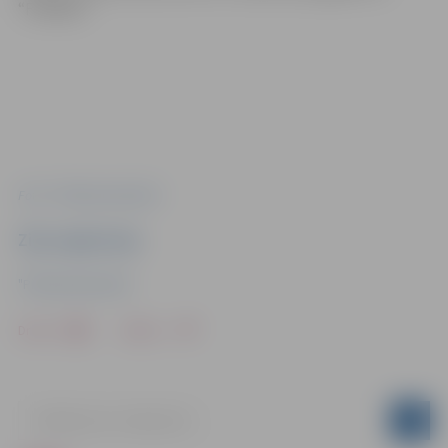
“FIXMAN”.
Foto: "Pilsētsaimniecība"
Ziņu sagatavoja
"Pilsētsaimniecība"
Drukāt
Dalīties