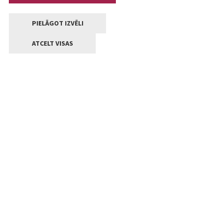
PIELĀGOT IZVĒLI
ATCELT VISAS
Kontakti
Jelgavas valstpilsētas pašvaldība
Lielā iela 11, Jelgava, LV-3001
+371 63005522
pasts@jelgava.lv