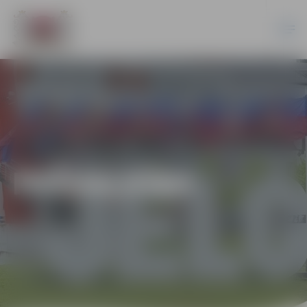
PAŠVALDĪBA