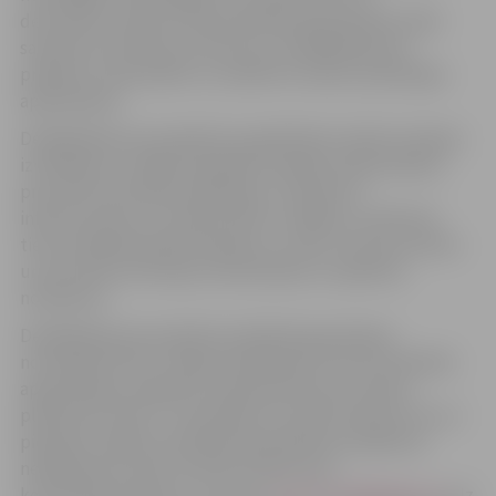
decembrim. Ņemot vērā publiskās apspriešanas laikā
saņemtos institūciju atzinumus, Detālplānojuma
projekts ir pilnveidots un atkārtoti nodots publiskajai
apspriešanai.
Detālplānojuma projektā ir papildināts esošās situācijas
izvērtējums, sniegti priekšlikumi grāvju atjaunošanai,
precizēti teritorijas sadalīšanas, transporta
infrastruktūras un inženiertīklu risinājumi, atbilstoši
tiem modelēta plānotā apbūve, zemes virsmas atzīmes
un precizēti teritorijas izmantošanas un apbūves
nosacījumi.
Detālplānojuma projekta publiskā apspriešana
norisināsies līdz 5. maijam neklātienes formā. Publiskās
apspriešanas sanāksme videokonferences režīmā
platformā “Zoom” norisināsies 25. aprīlī pulksten 16. Lai
pieteiktu dalību publiskās apspriešanas sanāksmei
neklātienes formā, aicinām nosūtīt savu
kontaktinformāciju uz e-pastu:
dace.sture@jelgava.lv
. Uz