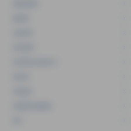
SABIEDRĪBA
ĢIMENE
JAUNIEŠI
SATIKSME
SOCIĀLAIS ATBALSTS
SPORTS
TŪRISMS
UZŅĒMĒJDARBĪBA
NVO