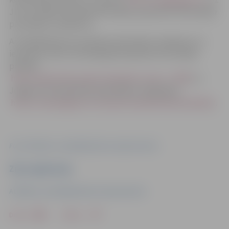
Jūsu norādīto kontaktinformāciju saņemsiet informāciju
par piekļuvi sanāksmei.
Ar detālplānojuma projekta pilnveidoto redakciju var
iepazīties valsts vienotajā ģeotelpiskās informācijas
portālā –
https://geolatvija.lv/geo/tapis#document_27081
un
Jelgavas valstspilsētas pašvaldības mājaslapā –
https://www.jelgava.lv/lv/pilseta/sabiedriba/lidzdaliba/
.
Foto: Attīstības un pilsētplānošanas departaments
Ziņu sagatavoja
Attīstības un pilsētplānošanas departaments
Drukāt
Dalīties