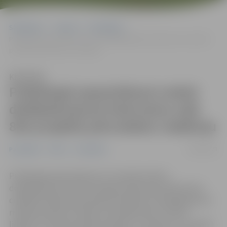
Sākumlapa
Jaunumi
Pašvaldība
Publiskajai apspriešanai nodod detālplānojuma Kalnciema ceļā 83A
projekta pilnveidoto redakciju
Klausīties
Publiskajai apspriešanai nodod
detālplānojuma Kalnciema ceļā
83A projekta pilnveidoto redakciju
14/04/2023
Pašvaldība
Pilsēta
Sabiedrība
Publiskajai apspriešanai no 14. aprīļa nodota
detālplānojuma nekustamajam īpašumam Kalnciema
ceļā 83A projekta pilnveidotā redakcija. Detālplānojuma
risinājumi paredz atdalīt atsevišķā zemes vienībā
lieguma “Lielupes palienes pļavas” teritoriju un izveidot