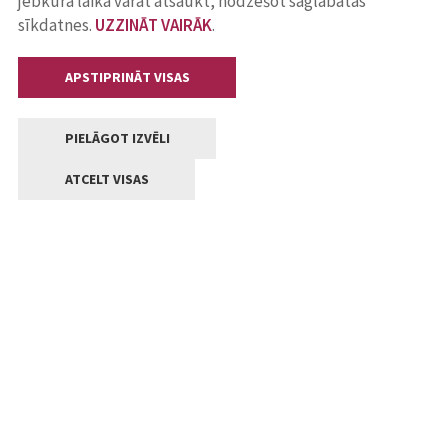
jebkurā laikā varat atsaukt, nodzēšot saglabātās
sīkdatnes.
UZZINĀT VAIRĀK
.
APSTIPRINĀT VISAS
PIELĀGOT IZVĒLI
ATCELT VISAS
Kontakti
Jelgavas valstpilsētas pašvaldība
Lielā iela 11, Jelgava, LV-3001