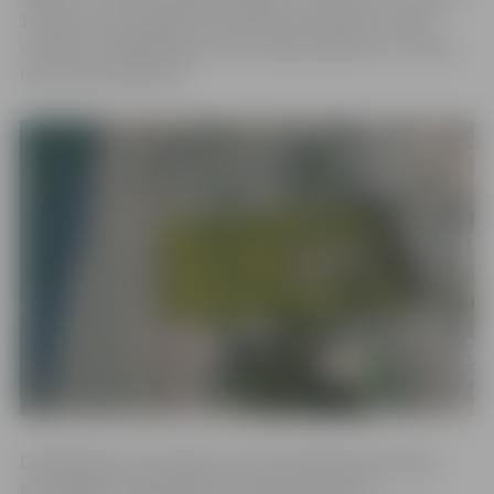
11 jaunas savrupmāju būvniecībai piemērotas zemes
vienības. Detālplānojuma teritorijas īpašnieks ir “Sinots
nekustamie īpašumi”.
Detālplānojuma projekta pirmā publiskā apspriešana
norisinājās no 2022. gada 15. novembra līdz 12.