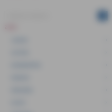
ZIŅAS
JAUNUMI
IZGLĪTĪBA
NODARBINĀTĪBA
PASĀKUMI
PAŠVALDĪBA
PILSĒTA