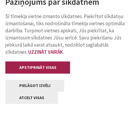
Paziņojums par sīkdatnēm
Šī tīmekļa vietne izmanto sīkdatnes. Piekrītot sīkdatņu
izmantošanai, tiks nodrošināta tīmekļa vietnes optimāla
darbība. Turpinot vietnes apskati, Jūs piekrītat, ka
izmantosim sīkdatnes Jūsu ierīcē. Savu piekrišanu Jūs
jebkurā laikā varat atsaukt, nodzēšot saglabātās
sīkdatnes.
UZZINĀT VAIRĀK
.
APSTIPRINĀT VISAS
PIELĀGOT IZVĒLI
ATCELT VISAS