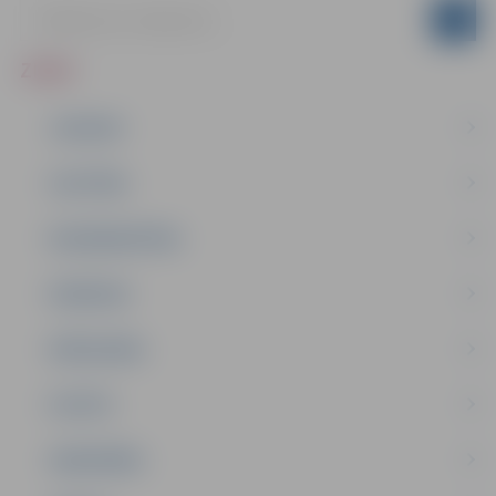
ZIŅAS
JAUNUMI
IZGLĪTĪBA
NODARBINĀTĪBA
PASĀKUMI
PAŠVALDĪBA
PILSĒTA
SABIEDRĪBA