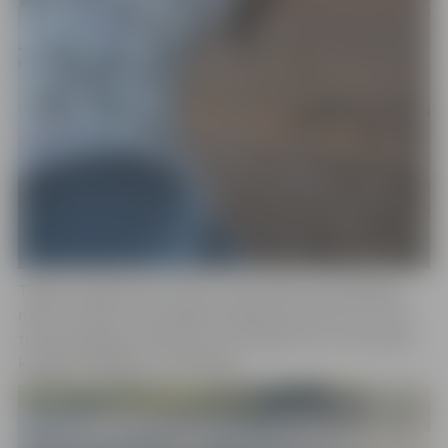
Tikpat svarīga loma ir bērnu un jauniešu audzināšanai,
mācot viņiem, ka saudzīga attieksme pret savu un citu,
tostarp pilsētas, īpašumu ir nozīmīgs solis, lai veicinātu
kopīgu labklājību un atbildību.