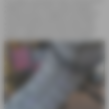
Visus bojājumus pašvaldības iestāde “Pilsētsaimniecība”
iespējami ātri cenšas novērst un atjaunot pieejamā
finansējuma ietvaros. Taču jāapzinās, ka vandalisms ne
tikai nodara finansiālus zaudējumus, bet arī negatīvi
ietekmē pilsētvidi kopumā un bērnu drošību rotaļu
laukumos. Jāpiebilst, ka par pilsētas infrastruktūras
bojāšanu vainīgās personas var saukt pie atbildības.