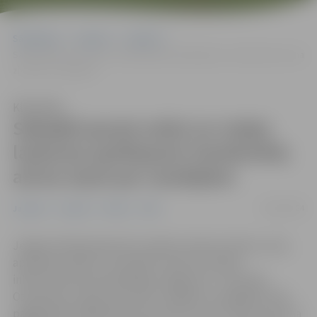
Sākumlapa
Jaunumi
Jaunieši
Sabojāti jaunie soliņi un rotaļu laukuma aprīkojums Ozolskvērā; aicina
ziņot par vandaļiem
Klausīties
Sabojāti jaunie soliņi un rotaļu
laukuma aprīkojums Ozolskvērā;
aicina ziņot par vandaļiem
16/10/2024
Jaunieši
Jaunumi
Pilsēta
POIC
Jelgavā mērķtiecīgi tiek uzlabota infrastruktūra, taču,
apsekojot pilsētu, speciālisti nereti konstatē
infrastruktūras ļaunprātīgus bojājumus. Tā šonakt
Ozolskvēra rotaļu laukumā ir sabojāti un apķēpāti tikai
pagājušajā nedēļā atjaunotie soliņi, kā arī rotaļu laukuma