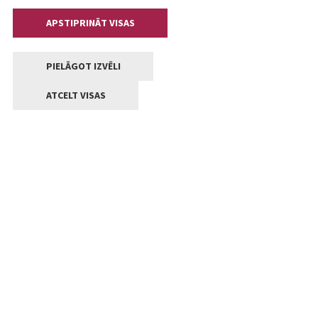
APSTIPRINĀT VISAS
PIELĀGOT IZVĒLI
ATCELT VISAS
Kontakti
Jelgavas valstpilsētas pašvaldība
Lielā iela 11, Jelgava, LV-3001
+371 63005522