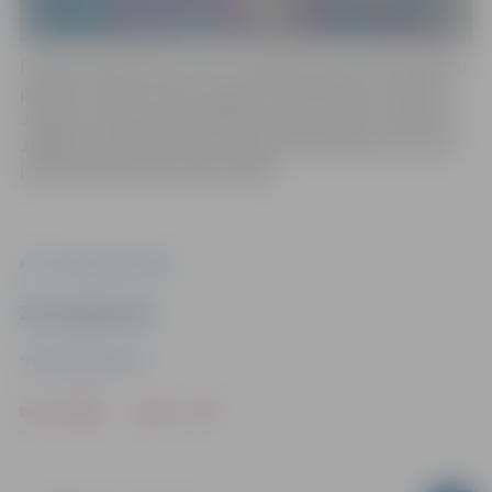
Pamanot personas, kas veic vai gatavojas veikt kaitējumu
pilsētas infrastruktūrai, lūgums nekavējoties informēt
Jelgavas pilsētas pašvaldības policiju pa tālruni 8550 vai
Jelgavas pašvaldības operatīvās informācijas centru pa
iedzīvotāju atbalsta tālruni 8787.
Foto: "Pilsētsaimniecība"
Ziņu sagatavoja
"Pilsētsaimniecība"
Drukāt
Dalīties