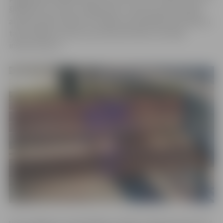
šļūkšanas caurules. Jelgavnieki, zvanot pa iedzīvotāju
atbalsta tālruni 8787 vai Jelgavas pašvaldības policijai pa
tālruni 8550, aicināti ziņot par personām, kas bojā
infrastruktūru.