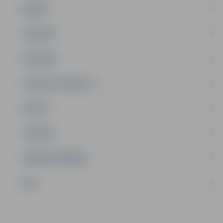
ĢIMENE
JAUNIEŠI
SATIKSME
SOCIĀLAIS ATBALSTS
SPORTS
TŪRISMS
UZŅĒMĒJDARBĪBA
NVO