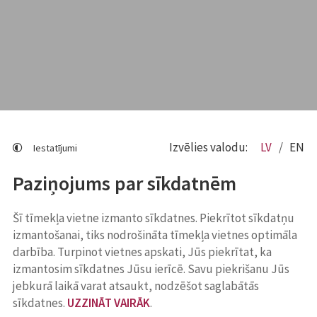
Izvēlies valodu:
LV
EN
Iestatījumi
Paziņojums par sīkdatnēm
Šī tīmekļa vietne izmanto sīkdatnes. Piekrītot sīkdatņu
izmantošanai, tiks nodrošināta tīmekļa vietnes optimāla
darbība. Turpinot vietnes apskati, Jūs piekrītat, ka
izmantosim sīkdatnes Jūsu ierīcē. Savu piekrišanu Jūs
jebkurā laikā varat atsaukt, nodzēšot saglabātās
sīkdatnes.
UZZINĀT VAIRĀK
.