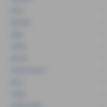
PILSĒTA
SABIEDRĪBA
ĢIMENE
JAUNIEŠI
SATIKSME
SOCIĀLAIS ATBALSTS
SPORTS
TŪRISMS
UZŅĒMĒJDARBĪBA