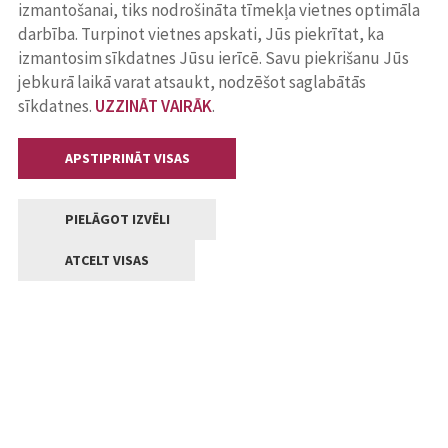
izmantošanai, tiks nodrošināta tīmekļa vietnes optimāla
darbība. Turpinot vietnes apskati, Jūs piekrītat, ka
izmantosim sīkdatnes Jūsu ierīcē. Savu piekrišanu Jūs
jebkurā laikā varat atsaukt, nodzēšot saglabātās
sīkdatnes.
UZZINĀT VAIRĀK
.
APSTIPRINĀT VISAS
PIELĀGOT IZVĒLI
ATCELT VISAS