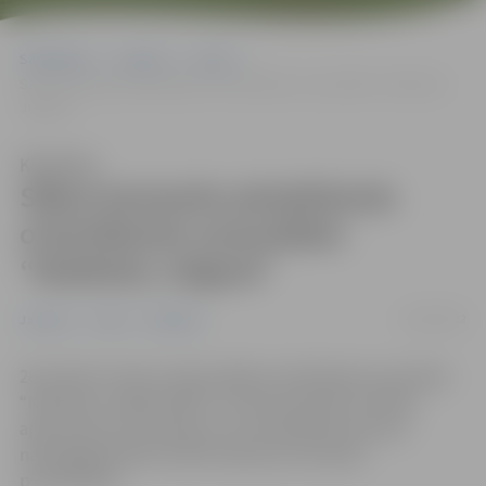
Sākumlapa
Jaunumi
Junda
Sākas komandu pieteikšanās orientēšanās sacensībām “Nobīsties
Jelgavā”
Klausīties
Sākas komandu pieteikšanās
orientēšanās sacensībām
“Nobīsties Jelgavā”
10/10/2022
Jaunumi
Junda
Pasākumi
28. oktobrī notiks tradicionālās orientēšanās sacensības
“Nobīsties Jelgavā 2022”, kurās komandas aicinātas
apliecināt savu erudīciju un orientēšanās prasmes
naksnīgajā pilsētā. Šobrīd sākusies komandu
pieteikšanās.