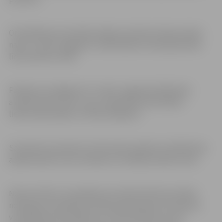
Orientēšanas sacensības sāksies pulksten 18 jaunrades
nama “Junda” pagalmā. Dalībniekiem finišs jāsasniedz
līdz pulksten 20.30.
Pasākuma noslēgumā “Jundas” pagalmā dalībnieki
aicināti baudīt siltu zupu, piedalīties aktivitātēs –
lielformāta spēlēs un klinšu kāpšanā.
Savukārt ap pulksten 21.30 notiks pasākuma dalībnieku
apbalvošana, kurā uzstāsies arī noslēpumainais viesis.
Ņemot vērā to, ka pasākums aizritēs Helovīna svētku
noskaņās, komandas aicinātas padomāt par tematisku
vizuālā tēla noformējumu, jo tiks vērtētas ne vien