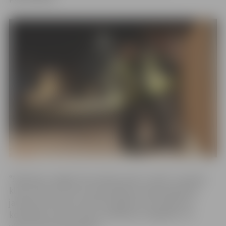
“Nobīsties Jelgavā” jaunrades nama “Junda” Jauniešu
klubs rīko jau 18. reizi. Sacensībās aicināti piedalīties
jaunieši vecumā no 13 līdz 25 gadiem, kā arī ģimeņu
komandas, kurās ir bērni, jaunāki par 13 gadiem, un