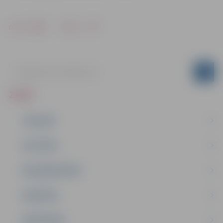
Drukāt
Dalīties
ZIŅAS
JAUNUMI
IZGLĪTĪBA
NODARBINĀTĪBA
PASĀKUMI
PAŠVALDĪBA