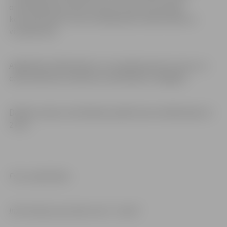
orientēšanās prasmes, ātrums trasē, precizitāte
kontrolpunktos, bet arī dalībnieku atraktivitāte un
vizuālais tēls.
Atgādinām dalībniekiem, ka vispārpieņemto normu un
ceļu satiksmes noteikumu ievērošana ir obligāta!
Dalības maksa orientēšanās spēlē katram dalībniekam ir
2 eiro.
Foto: publicitātes
Informācija: jaunrades nams “Junda”