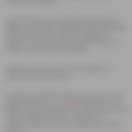
vismaz viens pieaugušais.
Aptuveni divas ar pusi stundu garās sacensības notiks
Jelgavā, un dalībniekiem šajā laikā būs jāapmeklē dažādi
kontrolpunkti, izpildot organizatoru sagatavotos
uzdevumus. Distances garums ir aptuveni 6 kilometri.
Svarīgi – sacensības notiek tikai kājām.
Organizatori norāda, ka būs arī speciāli sagatavoti
uzdevumi ģimeņu komandām.
Pieteikties sacensībām komandas trīs līdz piecu cilvēku
sastāvā var tiešsaistē
ej.uz/nobistiesjelgava2022
vai arī
pasākuma dienā no pulksten 17 līdz 17.50 jaunrades namā
“Junda” Zemgales prospektā 7. Jāpiebilst, ka,
piesakoties tiešsaistē, komanda nopelnīs jau pirmos 10
punktus.