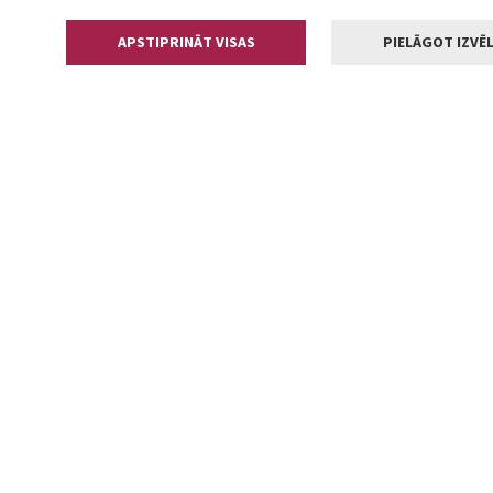
APSTIPRINĀT VISAS
PIELĀGOT IZVĒL
Kontakti
Jelgavas valstp
Lielā iela 11
+371 630055
pasts@jelga
2002-2026 jelgava.lv