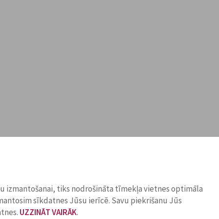
ņu izmantošanai, tiks nodrošināta tīmekļa vietnes optimāla
zmantosim sīkdatnes Jūsu ierīcē. Savu piekrišanu Jūs
atnes.
UZZINĀT VAIRĀK
.