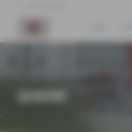
24.3 °C, 3 m/s, 46.2 %
JAUNUMI
PILSĒ
ĢIMENE