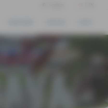
LV
EN
Iestatījumi
UZŅĒMĒJDARBĪBA
PAKALPOJUMI
KONTAKTI