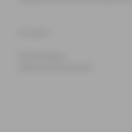
Foto: Jelgava.lv
Informācija sagatavota
Sabiedrisko attiecību departamentā