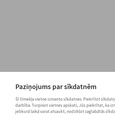
Paziņojums par sīkdatnēm
Šī tīmekļa vietne izmanto sīkdatnes. Piekrītot sīkdat
darbība. Turpinot vietnes apskati, Jūs piekrītat, ka i
jebkurā laikā varat atsaukt, nodzēšot saglabātās sīkd