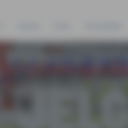
TA
PAŠVALDĪBA
IESTĀDES
KAPITĀLSABIEDRĪBAS