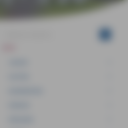
ZIŅAS
JAUNUMI
IZGLĪTĪBA
NODARBINĀTĪBA
PASĀKUMI
PAŠVALDĪBA