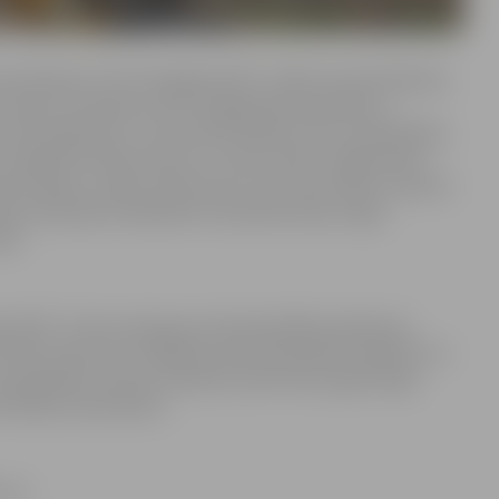
s koordinatoru SIA “Zemgales EKO” valdes locekli Alekseju
izmantot interaktīvo karti mājaslapā www.talkas.lv.
 varam pārbaudīt, vai izraudzītā talkas vieta ir pašvaldības
un organizēt talkas maisu un cimdu izdali. Jelgavniekus
ams sakopt, savācot atkritumus, bet Lielo talku izmantot
ā ar kaimiņiem labiekārtot daudzdzīvokļu mājas
kis.
les EKO” to būs saskaņojusi kā pašvaldībai piederošu
 dalīto atkritumu vākšanas laukumā Ganību ielā 84 no 14.
ka piepildītos maisus drīkstēs atstāt tikai reģistrētajā
ē talkas koordinators.
z 15.