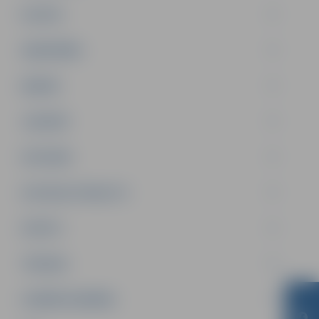
PILSĒTA
SABIEDRĪBA
ĢIMENE
JAUNIEŠI
SATIKSME
SOCIĀLAIS ATBALSTS
SPORTS
TŪRISMS
UZŅĒMĒJDARBĪBA