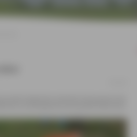
ajai talkai
talkai
21/03/2023
ties aicināti arī jelgavnieki, individuāli, divatā, ģimenes lokā
ētā. No 21. marta organizatori aicina pieteikt talkas vietas.