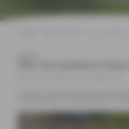
Sākumlapa
Jaunumi
Ģimene
Sākas vietu pieteikšana Liel
Klausīties
Sākas vietu pieteikšana Lielajai 
Ģimene
Jaunumi
Pasākumi
Pilsēta
Sabiedrība
Seniori
22. aprīlī jau 16. reizi Latvijā notiks Lielā talka. Piedalī
vai kolektīvā sakopjot vai labiekārtojot kādu vietu pils