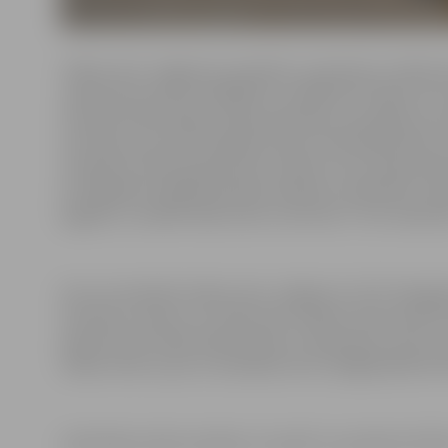
Talkas vietu Jelgavā var pieteikt, sazinoties ar talka
Jankovski pa tālruni 63023511 vai 29357119. Tāpat var 
“Aicinām iedzīvotājus talkai pieteikties savlaicīgi, lai
teritorija, precizēt talkotāju skaitu konkrētajā vietā 
rosinām ne tikai padomāt par vietām, kuras nepiecieš
arī dažādiem labiekārtošanas darbiem, piemēram, kop
pagalmu, iestādīt kādu koku vai krūmu,” tā A.Jankovs
Visi, kuri pieteiks talkas vietu Jelgavā un SIA “Zemga
teritoriju, maisus un cimdus bez maksas varēs saņemt
aprīļa, kā arī Lielās talkas dienā. A.Jankovskis uzsver, 
talkas vietā un par to atrašanās vietu obligāti jāinform
Lielā talka notiks sestdien, 22. aprīlī, no pulksten 9 līd