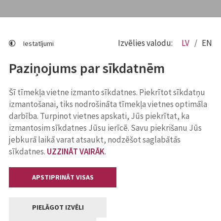
Izvēlies valodu:
LV
EN
Iestatījumi
Paziņojums par sīkdatnēm
Šī tīmekļa vietne izmanto sīkdatnes. Piekrītot sīkdatņu
izmantošanai, tiks nodrošināta tīmekļa vietnes optimāla
darbība. Turpinot vietnes apskati, Jūs piekrītat, ka
izmantosim sīkdatnes Jūsu ierīcē. Savu piekrišanu Jūs
jebkurā laikā varat atsaukt, nodzēšot saglabātās
sīkdatnes.
UZZINĀT VAIRĀK
.
APSTIPRINĀT VISAS
PIELĀGOT IZVĒLI