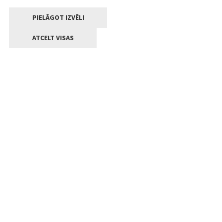
PIELĀGOT IZVĒLI
ATCELT VISAS
Kontakti
Jelgavas valstpilsētas pašvaldība
Lielā iela 11, Jelgava, LV-3001
+371 63005522
pasts@jelgava.lv