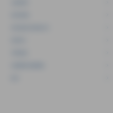
JAUNIEŠI
SATIKSME
SOCIĀLAIS ATBALSTS
SPORTS
TŪRISMS
UZŅĒMĒJDARBĪBA
NVO