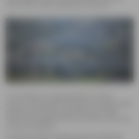
Ganību ielas un Meiju ceļa apkaimē ir atjaunota.
Jau informējām, ka Jelgavā piektdien, 28. martā,
pulksten 11.30 reģistrēts tehnoloģisks traucējums vidējā
sprieguma elektrotīklā, ietekmējot aptuveni 3900
klientu elektroapgādi Satiksmes, Atmodas, Ganību ielas
un Meiju ceļa apkaimē.
Uzņēmumā norāda, ka rakšanas darbu rezultātā tika