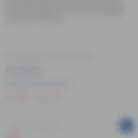
bojāts vidējā sprieguma 10kV (kilovoltu) kabeļu līnijas
posms un AS “Sadales tīkls” operatīvā darba brigāde
veica bojājuma lokalizāciju.
Foto: ekrānšāviņš no elektrības atslēgumu kartes
Ziņu sagatavoja
Sabiedrisko attiecību departaments
Drukāt
Dalīties