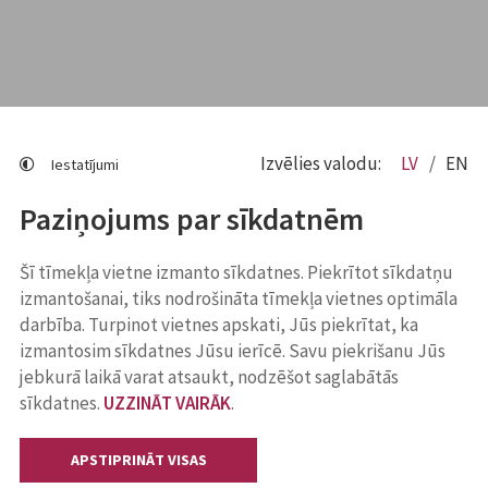
Izvēlies valodu:
LV
EN
Iestatījumi
Paziņojums par sīkdatnēm
Šī tīmekļa vietne izmanto sīkdatnes. Piekrītot sīkdatņu
izmantošanai, tiks nodrošināta tīmekļa vietnes optimāla
darbība. Turpinot vietnes apskati, Jūs piekrītat, ka
izmantosim sīkdatnes Jūsu ierīcē. Savu piekrišanu Jūs
jebkurā laikā varat atsaukt, nodzēšot saglabātās
sīkdatnes.
UZZINĀT VAIRĀK
.
APSTIPRINĀT VISAS