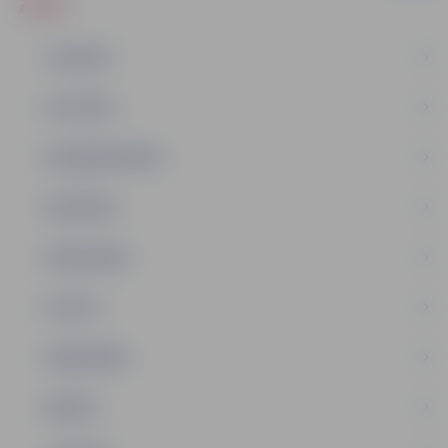
ZIŅAS
JAUNUMI
IZGLĪTĪBA
NODARBINĀTĪBA
PASĀKUMI
PAŠVALDĪBA
PILSĒTA
SABIEDRĪBA
ĢIMENE