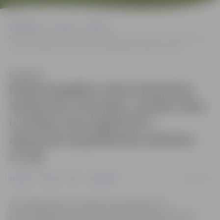
Sākumlapa
Jaunumi
Pilsēta
Elektroapgāde visiem klientiem Satiksmes, Atmodas, Ganību ielas un
Meiju ceļa apkārtnē ir atjaunota (papildināta pulksten 13.20)
Klausīties
Elektroapgāde visiem klientiem
Satiksmes, Atmodas, Ganību ielas
un Meiju ceļa apkārtnē ir
atjaunota (papildināta pulksten
13.20)
28/03/2025
Jaunumi
Pilsēta
POIC
Sabiedrība
AS “Sadales tīkls” informē, ka ap pulksten 13
elektroapgāde visiem klientiem Satiksmes, Atmodas,