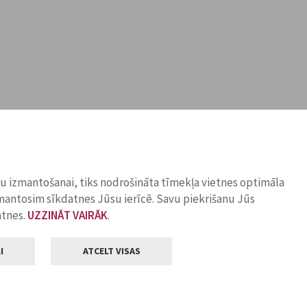
ņu izmantošanai, tiks nodrošināta tīmekļa vietnes optimāla
zmantosim sīkdatnes Jūsu ierīcē. Savu piekrišanu Jūs
atnes.
UZZINĀT VAIRĀK
.
I
ATCELT VISAS