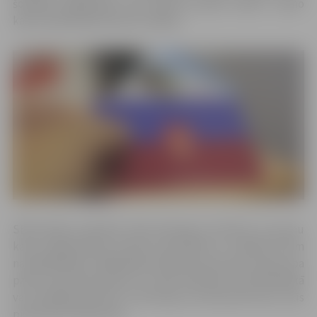
šonedēļ pakāpeniski sāk saņemt jaunas kartes. Jauno
karšu saņemšana būs bez maksas.
SEB bankas pārstāve Elīna Neimane informē, ka jaunu
karšu izgatavošana notiek automātiski un atkārtoti tām
nav jāpiesakās. Lielākā daļa skolēnu jauno karti saņems pa
pastu savā dzīvesvietā un varēs aktivizēt internetbankā
vai mobilajā lietotnē. Instrukcija, kā aktivizēt karti, būs
pievienota sūtījumam.