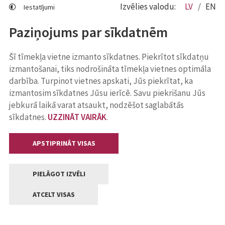
Izvēlies valodu:
LV
EN
Iestatījumi
Paziņojums par sīkdatnēm
Šī tīmekļa vietne izmanto sīkdatnes. Piekrītot sīkdatņu
izmantošanai, tiks nodrošināta tīmekļa vietnes optimāla
darbība. Turpinot vietnes apskati, Jūs piekrītat, ka
izmantosim sīkdatnes Jūsu ierīcē. Savu piekrišanu Jūs
jebkurā laikā varat atsaukt, nodzēšot saglabātās
sīkdatnes.
UZZINĀT VAIRĀK
.
APSTIPRINĀT VISAS
PIELĀGOT IZVĒLI
ATCELT VISAS