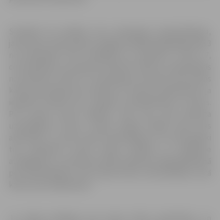
Savukārt tie skolēni, kuri neizmanto internetbanku,
jauno karti varēs saņemt Jelgavas filiālē Akadēmijas ielā 3
no pirmdienas līdz trešdienai no pulksten 9 līdz 17,
ceturtdienās no pulksten 8.30 līdz 18.30 un piektdienās
no pulksten 9 līdz 15. Uzaicinājums ierasties pēc jaunās
kartes personīgi tiks nosūtīts ar īsziņas starpniecību, ja
iepriekš korekti būs norādīts kontakttālruņa numurs.
Pēc jaunās kartes jādodas tikai tad, kad saņemta
uzaicinājuma īsziņa. Turpat bankas filiālē karte tiks
aktivizēta, un pēc kartes aktivizēšanas tai automātiski
tiks piesaistīti kontā esošie līdzekļi un piešķirtie
atvieglojumi. Jaunā karte sāks darboties nākamajā dienā
pēc aktivizēšanas. Pēc jaunās kartes aktivizēšanas vecā
karte vairs nedarbosies.
Ja rodas jautājumi par jauno karšu saņemšanu un