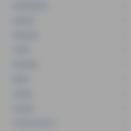
NODARBINĀTĪBA
PASĀKUMI
PAŠVALDĪBA
PILSĒTA
SABIEDRĪBA
ĢIMENE
JAUNIEŠI
SATIKSME
SOCIĀLAIS ATBALSTS