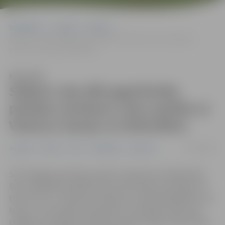
Sākumlapa
Jaunumi
Pilsēta
Slideno ceļu dēļ apgrūtināta pilsētas autobusu reisu izpilde uz
Viesturu staciju un Mežvidiem
Klausīties
Slideno ceļu dēļ apgrūtināta
pilsētas autobusu reisu izpilde uz
Viesturu staciju un Mežvidiem
26/02/2025
Jaunumi
Pilsēta
POIC
Sabiedrība
Satiksme
SIA “Jelgavas autobusu parks” informē, ka atkalas dēļ
šorīt ir grūtības izpildīt reisus līdz Viesturu stacijai, kur
brauc 19. un 1. maršruta autobuss un līdz Mežvidiem, kur
brauc 1. un 8. maršruta autobuss. Izvērtējot reālo ceļa
stāvokli un drošību, pilsētas autobuss šajos reisos brauc