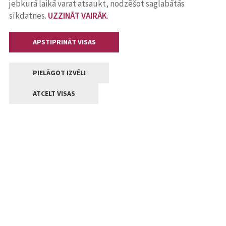
jebkurā laikā varat atsaukt, nodzēšot saglabātās
sīkdatnes.
UZZINĀT VAIRĀK
.
APSTIPRINĀT VISAS
PIELĀGOT IZVĒLI
ATCELT VISAS
Kontakti
Jelgavas valstpilsētas pašvaldība
Lielā iela 11, Jelgava, LV-3001