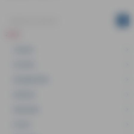
ZIŅAS
JAUNUMI
IZGLĪTĪBA
NODARBINĀTĪBA
PASĀKUMI
PAŠVALDĪBA
PILSĒTA