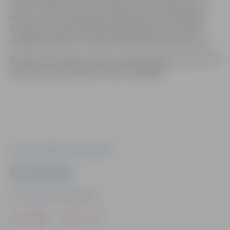
lielas nozīmes tam, vai to kaisa ar smilts maisījumu, jo
kūst un tas ātri noskalojas. Prognozes liecina, ka gaisa
temperatūra dienas laikā paaugstināsies vēl. Tiklīdz
apstākļi uzlabosies, maršruti tiks izpildīti visā garumā.
Aktuālo informāciju par reisu izpildi var iegūt, zvanot JAP
dispečeram pa diennakts tālruni 63045945.
Foto: SIA “Jelgavas autobusu parks
Ziņu sagatavoja
SIA “Jelgavas autobusu parks
Drukāt
Dalīties