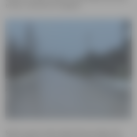
tik tālu, cik šobrīd tas ir iespējams.
Šobrīd uz grants ceļiem atkalas dēļ ir ļoti slidens. Nav