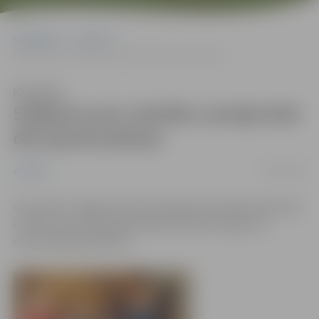
Sākumlapa
Jaunumi
Solījumu par uzticību Latvijai dod divi jaunie pilsoņi
Klausīties
Solījumu par uzticību Latvijai dod
divi jaunie pilsoņi
18/08/2016
Jaunumi
Ceturtdien Jelgavas domē svinīgā ceremonijā sveikti divi
cilvēki, kas Latvijas Republikas pilsonību ieguvuši
naturalizācijas kārtībā.