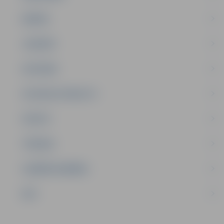
ĢIMENE
JAUNIEŠI
SATIKSME
SOCIĀLAIS ATBALSTS
SPORTS
TŪRISMS
UZŅĒMĒJDARBĪBA
NVO