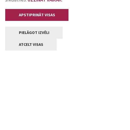
APSTIPRINĀT VISAS
PIELĀGOT IZVĒLI
ATCELT VISAS
Kontakti
Jelgavas valstpilsētas pašvaldība
Lielā iela 11, Jelgava, LV-3001
+371 63005522