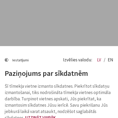
Izvēlies valodu:
LV
EN
Iestatījumi
Paziņojums par sīkdatnēm
Šī tīmekļa vietne izmanto sīkdatnes. Piekrītot sīkdatņu
izmantošanai, tiks nodrošināta tīmekļa vietnes optimāla
darbība. Turpinot vietnes apskati, Jūs piekrītat, ka
izmantosim sīkdatnes Jūsu ierīcē. Savu piekrišanu Jūs
jebkurā laikā varat atsaukt, nodzēšot saglabātās
sīkdatnes.
UZZINĀT VAIRĀK
.