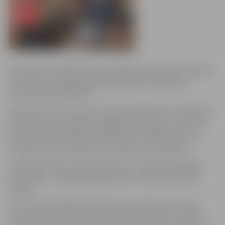
Ceturtdien Jelgavas domē svinīgā ceremonijā sveikti divi
cilvēki, kas Latvijas Republikas pilsonību ieguvuši
naturalizācijas kārtībā.
Personām, kuras uzņem Latvijas pilsonībā naturalizācijas
kārtībā, solījums jādod svinīgā ceremonijā, un tas tiek
dots pēc tam, kad pretendenti jau ir nokārtojuši visus
nepieciešamos eksāmenus pilsonības saņemšanai.
Jelgavas domē uzticības solījumu Latvijas valstij deva
divi cilvēki – Nadežda Misjukeviča un Deniss Genādijs
Kaļeda.
Ceremonijas dalībnieki, kļūstot par pilsoņiem, izteica
uzticības solījumu Latvijas valstij: “Es (vārds, uzvārds),