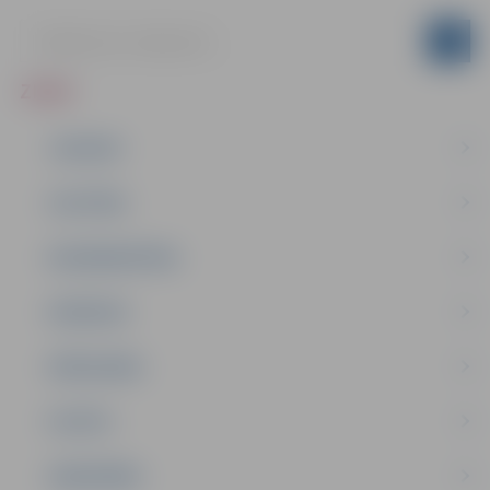
ZIŅAS
JAUNUMI
IZGLĪTĪBA
NODARBINĀTĪBA
PASĀKUMI
PAŠVALDĪBA
PILSĒTA
SABIEDRĪBA