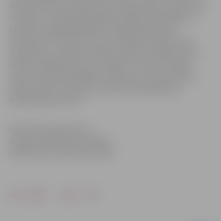
dzimis (datums), kļūstot par Latvijas pilsoni, apsolu būt
uzticīgs/-a Latvijas Republikai. Apņemos būt lojāls/-a
Latvijai un godprātīgi pildīt Latvijas Republikas
Satversmi un likumus. Solos aizstāvēt Latvijas valsts
neatkarību, stiprināt latviešu valodu kā vienīgo valsts
valodu, godīgi dzīvot un strādāt, lai vairotu Latvijas
valsts un tautas labklājību. Apliecinu, ka mana rīcība
nekad nebūs vērsta pret Latviju kā neatkarīgu un
demokrātisku valsti.”
Informācija sagatavota
Jelgavas pilsētas pašvaldības
Sabiedrisko attiecību pārvaldē
Drukāt
Dalīties