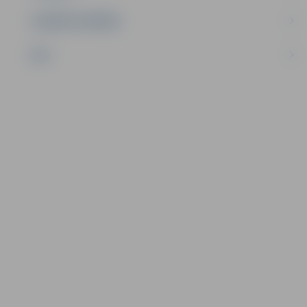
UZŅĒMĒJDARBĪBA
NVO