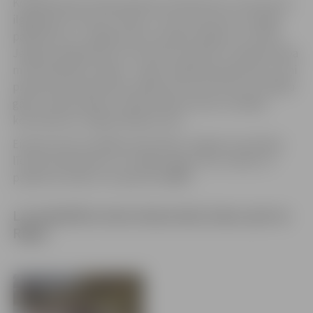
Kopējā distance bija apmēram 10 kilometri un brauciens
ilga gandrīz četras stundas. “Laivu brauciens ir iespēja
palūkoties uz Jelgavas pili, savvaļas zirgiem un citiem
Jelgavas objektiem no cita skatu punkta. Un šodien daba
mūs patiešām lutināja – zirgus varēja labi apskatīt, jo viņi
pienāca pie paša krasta, dažs pirmo reizi tik tuvu redzēja
gārni, visiem patika,” stāsta Eiropas Sporta nedēļas
koordinatore Jelgavā Maija Actiņa.
Eiropas Sporta nedēļas aktivitātes Jelgavā turpināsies
līdz 28. septembrim, un dalība tajās ir bez maksas. Ar
pasākumu plānu var iepazīties
ŠEIT
.
Lai piedalītos laivu braucienā, brauc pat no
Rīgas