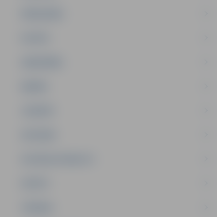
PAŠVALDĪBA
PILSĒTA
SABIEDRĪBA
ĢIMENE
JAUNIEŠI
SATIKSME
SOCIĀLAIS ATBALSTS
SPORTS
TŪRISMS