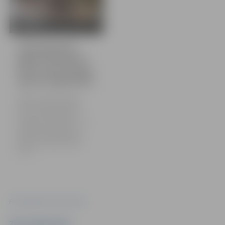
32 bildes
Laivu brauciens
apkārt Pilssalai un
Pasta salai | Eiropas
Sporta nedēļa 2024
Šodien aizvadīts Eiropas
Sporta nedēļas pasākums –
laivu brauciens apkārt
Pilssalai un Pasta salai. Tajā
piedalījās 41 dalībnieks,
tostarp vairākas grupas no
Rīgas. Foto: Sporta servisa
centrs
Foto: Sporta servisa centrs
Ziņu sagatavoja