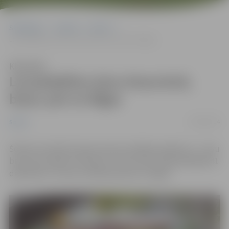
Sākumlapa
Jaunumi
Sports
Lai piedalītos laivu braucienā, brauc pat no Rīgas
Klausīties
Lai piedalītos laivu braucienā,
brauc pat no Rīgas
22/09/2024
Sports
Šodien aizvadīts Eiropas Sporta nedēļas pasākums – laivu
brauciens apkārt Pilssalai un Pasta salai. Tajā piedalījās 41
dalībnieks, tostarp vairākas grupas no Rīgas.