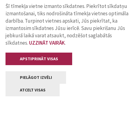
Šī tīmekļa vietne izmanto sīkdatnes. Piekrītot sīkdatņu
izmantošanai, tiks nodrošināta tīmekļa vietnes optimāla
darbība. Turpinot vietnes apskati, Jūs piekrītat, ka
izmantosim sīkdatnes Jūsu ierīcē. Savu piekrišanu Jūs
jebkurā laikā varat atsaukt, nodzēšot saglabātās
sīkdatnes.
UZZINĀT VAIRĀK
.
APSTIPRINĀT VISAS
PIELĀGOT IZVĒLI
ATCELT VISAS