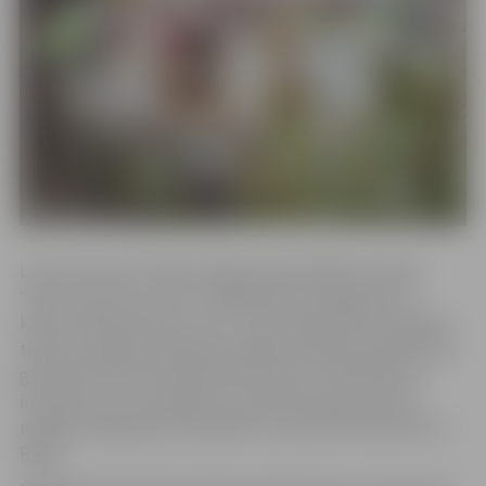
Laivu braucienu rīkoja Jelgavas pašvaldības iestāde
“Sporta servisa centrs” sadarbībā ar smaiļošanas un
kanoe airēšanas klubu “KC”. Starp dalībniekiem bija gan
tādi, kas regulāri piedalās līdzīgos airēšanas pasākumos,
gan tādi, kam šī pirmā pieredze laivā, turklāt bija arī
interesenti, kuri pasākumu atraduši Eiropas Sporta
nedēļas mājaslapas kalendārā un speciāli atbraukuši no
Rīgas.