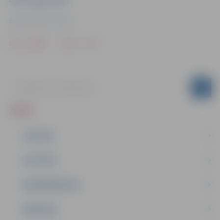
Sporta servisa centrs
Drukāt
Dalīties
ZIŅAS
JAUNUMI
IZGLĪTĪBA
NODARBINĀTĪBA
PASĀKUMI