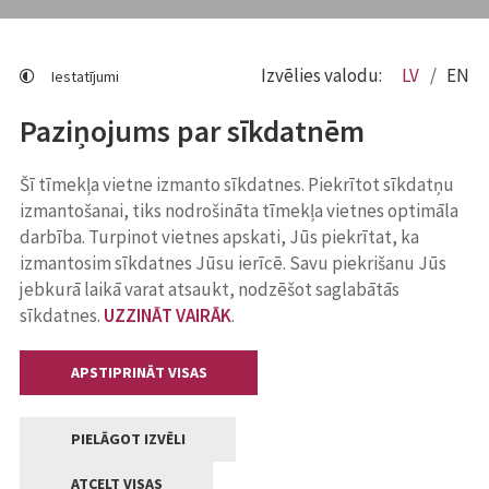
Izvēlies valodu:
LV
EN
Iestatījumi
Paziņojums par sīkdatnēm
Šī tīmekļa vietne izmanto sīkdatnes. Piekrītot sīkdatņu
izmantošanai, tiks nodrošināta tīmekļa vietnes optimāla
darbība. Turpinot vietnes apskati, Jūs piekrītat, ka
izmantosim sīkdatnes Jūsu ierīcē. Savu piekrišanu Jūs
jebkurā laikā varat atsaukt, nodzēšot saglabātās
sīkdatnes.
UZZINĀT VAIRĀK
.
APSTIPRINĀT VISAS
PIELĀGOT IZVĒLI
ATCELT VISAS